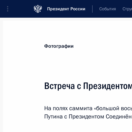
Президент России
События
Стру
Материалы по выбранной теме
Фотографии
Соединённые Штаты Америки,
316 
Встреча с Президенто
Показа
На полях саммита «большой вос
Телефонный разговор с Президен
Путина c Президентом Соединё
23 июня 2014 года, 21:30