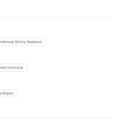
том США Бараком Обамой
инённые Штаты Америки
няя политика
том США Бараком Обамой
а Барак
том США Бараком Обамой