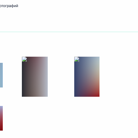
отографий
 Бушем-старшим
том США Бараком Обамой
том США Бараком Обамой
том США Бараком Обамой