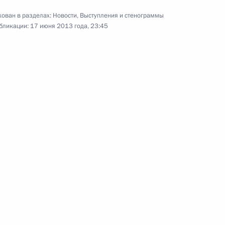
ован в разделах:
Новости
,
Выступления и стенограммы
том США Бараком Обамой
бликации:
17 июня 2013 года, 23:45
 Киссинджером