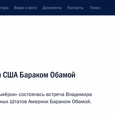
ктура
Видео и фото
Документы
Контакты
Поиск
Все темы
Подписаться на ленту
результатов
м США Бараком Обамой
ть следующие материалы
ьмёрки» состоялась встреча Владимира
том США Бараком Обамой
нных Штатов Америки Бараком Обамой.