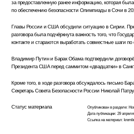
за предоставленную ранее информацию, которая была 
по обеспечению безопасности Олимпиады в Сочи в 201
Главы России и США обсудили ситуацию в Сирии. Пре
разговора была подчёркнута важность того, что Госу
контакте и стараются выработать совместные шаги по
Владимир Путин и Барак Обама подтвердили договорён
Президента США перед саммитом «
двадцатки
» в Сан
Кроме того, в ходе разговора обсуждалось письмо Б
Секретарь Совета Безопасности России
Николай Патр
Статус материала
Опубликован в разделе:
Но
Дата публикации:
29 апреля
Ссылка на материал:
kremli