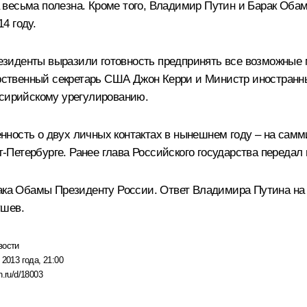
весьма полезна. Кроме того, Владимир Путин и Барак Оба
4 году.
зиденты выразили готовность предпринять все возможные 
дарственный секретарь США Джон Керри и Министр иностран
 сирийскому урегулированию.
ность о двух личных контактах в нынешнем году – на самм
кт-Петербурге. Ранее глава Российского государства переда
арака Обамы Президенту России. Ответ Владимира Путина н
ушев
.
вости
 2013 года, 21:00
n.ru/d/18003