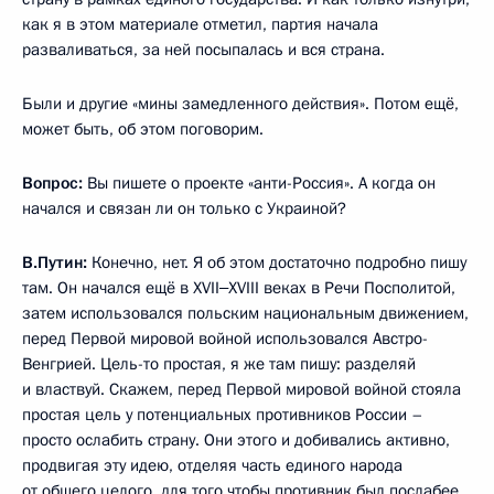
как я в этом материале отметил, партия начала
разваливаться, за ней посыпалась и вся страна.
Были и другие «мины замедленного действия». Потом ещё,
может быть, об этом поговорим.
Вопрос:
Вы пишете о проекте «анти-Россия». А когда он
начался и связан ли он только с Украиной?
В.Путин:
Конечно, нет. Я об этом достаточно подробно пишу
там. Он начался ещё в XVII‒XVIII веках в Речи Посполитой,
затем использовался польским национальным движением,
перед Первой мировой войной использовался Австро-
Венгрией. Цель-то простая, я же там пишу: разделяй
и властвуй. Скажем, перед Первой мировой войной стояла
простая цель у потенциальных противников России –
просто ослабить страну. Они этого и добивались активно,
продвигая эту идею, отделяя часть единого народа
от общего целого, для того чтобы противник был послабее.