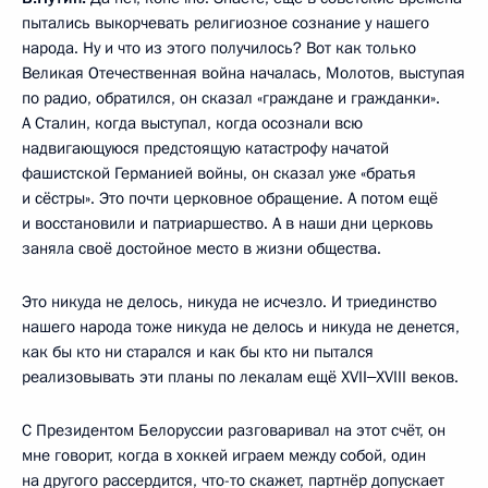
пытались выкорчевать религиозное сознание у нашего
народа. Ну и что из этого получилось? Вот как только
Великая Отечественная война началась, Молотов, выступая
по радио, обратился, он сказал «граждане и гражданки».
А Сталин, когда выступал, когда осознали всю
надвигающуюся предстоящую катастрофу начатой
фашистской Германией войны, он сказал уже «братья
и сёстры». Это почти церковное обращение. А потом ещё
и восстановили и патриаршество. А в наши дни церковь
заняла своё достойное место в жизни общества.
Это никуда не делось, никуда не исчезло. И триединство
нашего народа тоже никуда не делось и никуда не денется,
как бы кто ни старался и как бы кто ни пытался
реализовывать эти планы по лекалам ещё XVII‒XVIII веков.
С Президентом Белоруссии разговаривал на этот счёт, он
мне говорит, когда в хоккей играем между собой, один
на другого рассердится, что-то скажет, партнёр допускает