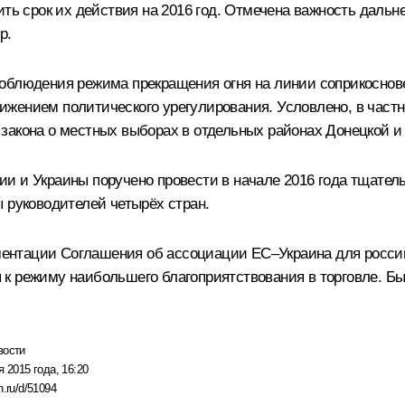
ить срок их действия на 2016 год. Отмечена важность даль
р.
облюдения режима прекращения огня на линии соприкоснов
ением политического урегулирования. Условлено, в частно
закона о местных выборах в отдельных районах Донецкой и 
ии и Украины поручено провести в начале 2016 года тщате
 руководителей четырёх стран.
нтации Соглашения об ассоциации EC–Украина для российск
к режиму наибольшего благоприятствования в торговле. Бы
вости
я 2015 года, 16:20
n.ru/d/51094