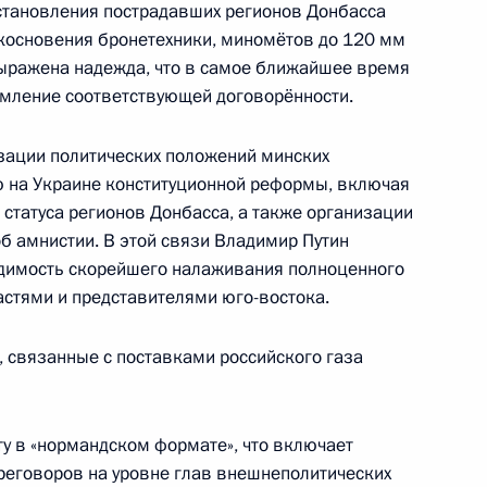
становления пострадавших регионов Донбасса
икосновения бронетехники, миномётов до 120 мм
Выражена надежда, что в самое ближайшее время
рмление соответствующей договорённости.
данных гражданам Украины
зации политических положений минских
ающим на территориях
ю на Украине конституционной реформы, включая
анской областей Украины
статуса регионов Донбасса, а также организации
б амнистии. В этой связи Владимир Путин
одимость скорейшего налаживания полноценного
стями и представителями юго-востока.
ате»
, связанные с поставками российского газа
у в «нормандском формате», что включает
занностей посла России
реговоров на уровне глав внешнеполитических