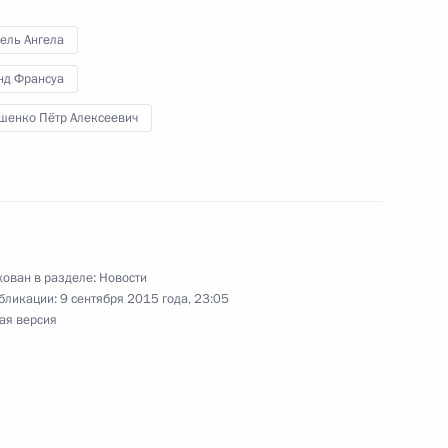
ель Ангела
нд Франсуа
шенко Пётр Алексеевич
 о зоне свободной торговли
ован в разделе:
Новости
ва
бликации:
9 сентября 2015 года, 23:05
ая версия
ате»