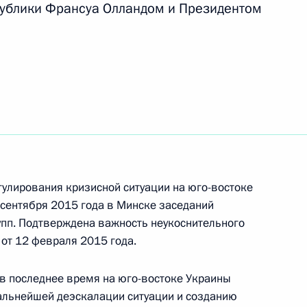
ублики Франсуа Олландом и Президентом
ом Захарченко и Игорем
еркель, Эммануэлем
улирования кризисной ситуации на юго-востоке
 сентября 2015 года в Минске заседаний
рупп. Подтверждена важность неукоснительного
от 12 февраля 2015 года.
в последнее время на юго-востоке Украины
еркель, Франсуа Олландом
альнейшей деэскалации ситуации и созданию