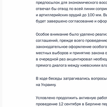
предпосылок для экономического вос
18 апреля 2017 года, 00:50
отвечал бы отвод по всей линии сопр
и артиллерийских орудий до 100 мм. 
будет завершено согласование и офо
Указ о признании документов, вы
Особое внимание было уделено реали
и лицам без гражданства, прожив
соглашений, прежде всего проведени
отдельных районов Донецкой и Луг
законодательное оформление особого 
18 февраля 2017 года, 16:45
местных выборов и принятию закона о
в очередной раз акцентировал необх
прямого диалога между киевскими вла
Переговоры в «нормандском форм
В ходе беседы затрагивались вопросы
20 октября 2016 года, 00:20
на Украину.
Условлено продолжить активную работ
Михаил Зурабов освобождён от обя
проведение 12 сентября в Берлине пе