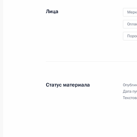
и Петром Порошенко
Лица
Мерк
30 декабря 2015 года, 16:20
Олла
Поро
Приостановлено действие Договора
с Украиной
16 декабря 2015 года, 20:30
Статус материала
Опублик
Совещание с членами Правительст
Дата пу
Текстов
9 декабря 2015 года, 17:45
Переговоры в «нормандском форм