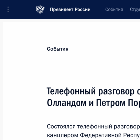
Президент России
События
Стру
Материалы по выбранной теме
События
Украина,
287 результатов
Телефонный разговор 
Показа
Олландом и Петром П
Заявление Президента России Вла
канцлера Германии Ангелы Меркел
Состоялся телефонный разгово
Эммануэля Макрона и Президента
канцлером Федеративной Респу