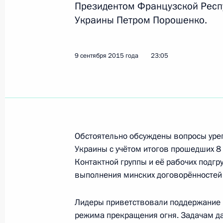
Президентом Французской Респ
29 марта 2018 года, 14:00
Украины Петром Порошенко.
Телефонный разговор с Александр
9 сентября 2015 года
23:05
Плотницким
15 ноября 2017 года, 22:30
Телефонный разговор с Ангелой М
Обстоятельно обсуждены вопросы урег
Макроном и Петром Порошенко
Украины с учётом итогов прошедших 8
24 июля 2017 года, 16:15
Контактной группы и её рабочих подг
выполнения минских договорённостей 
Лидеры приветствовали поддержание 
Телефонный разговор с Ангелой М
режима прекращения огня. Задачам д
и Петром Порошенко