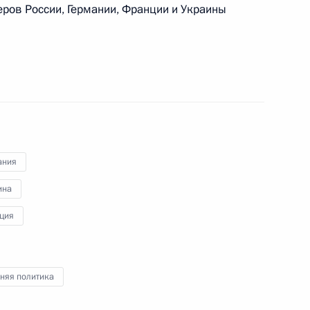
еров России, Германии, Франции и Украины
еркель, Франсуа Олландом
ания
ина
ом Украины Петром
ция
няя политика
еркель, Франсуа Олландом