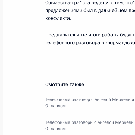
Совместная работа ведётся с тем, что
Телефонный разговор с Президент
предложениями был в дальнейшем пре
Порошенко
конфликта.
9 сентября 2014 года, 21:10
Предварительные итоги работы будут
телефонного разговора в «нормандск
Телефонный разговор с Президент
Порошенко
8 сентября 2014 года, 21:00
Смотрите также
Телефонный разговор с Президент
Телефонный разговор с Ангелой Меркель и
Олландом
Порошенко
6 сентября 2014 года, 18:40
Телефонные разговоры с Ангелой Меркель 
Олландом