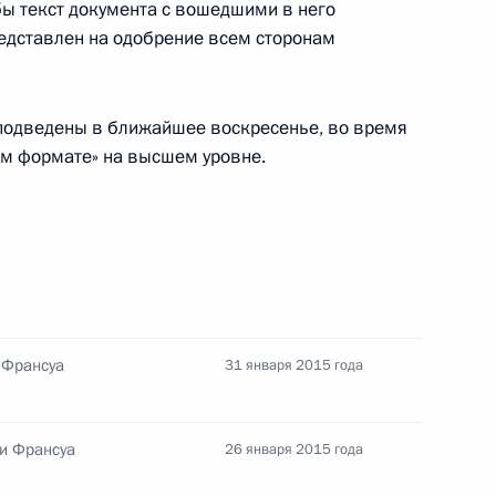
бы текст документа с вошедшими в него
ом Украины Петром
дставлен на одобрение всем сторонам
 подведены в ближайшее воскресенье, во время
ом формате» на высшем уровне.
ом Украины Петром
ом Украины Петром
 Франсуа
31 января 2015 года
и Франсуа
26 января 2015 года