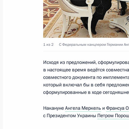
Телефонный разговор с Ангелой М
и Петром Порошенко
17 декабря 2014 года, 01:45
1 из 2
С Федеральным канцлером Германии Анг
Телефонный разговор с Ангелой М
и Петром Порошенко
Исходя из предложений, сформулиров
31 октября 2014 года, 14:00
в настоящее время ведётся совместна
совместного документа по имплемента
который включал бы в себя предложен
Телефонный разговор с Президент
сформулированные в ходе сегодняшне
Порошенко
Накануне
Ангела Меркель
и
Франсуа О
21 октября 2014 года, 17:30
с Президентом Украины
Петром Поро