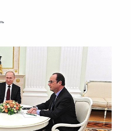
еркель и Петром Порошенко
мль
нсуа Олландом
еркель, Франсуа Олландом