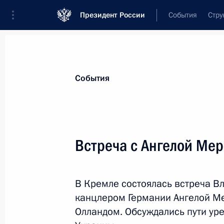
Президент России
События
Стру
Материалы по выбранной теме
События
Украина,
287 результатов
Встреча с Ангелой Ме
Показа
В Кремле состоялась встреча В
Совещание с постоянными членами
канцлером Германии Ангелой М
20 февраля 2015 года, 16:10
Олландом. Обсуждались пути уре