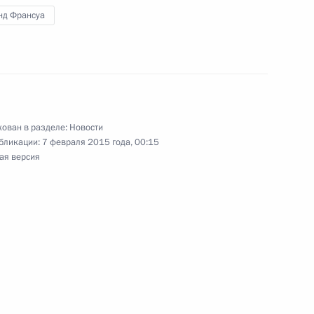
адимира Путина
нд Франсуа
еркель, Франсуа Олландом
ован в разделе:
Новости
бликации:
7 февраля 2015 года, 00:15
ая версия
еркель, Франсуа Олландом