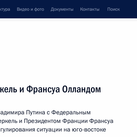
ктура
Видео и фото
Документы
Контакты
Поиск
Все темы
Подписаться на ленту
ркель и Франсуа Олландом
ть следующие материалы
ладимира Путина с Федеральным
 Совета Безопасности
еркель и Президентом Франции Франсуа
гулирования ситуации на юго-востоке