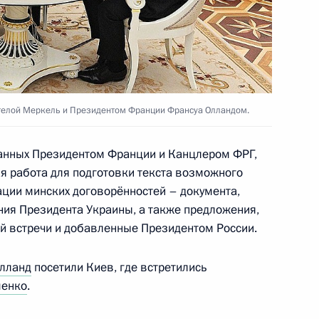
еркель, Франсуа Олландом
елой Меркель и Президентом Франции Франсуа Олландом.
еркель, Франсуа Олландом
анных Президентом Франции и Канцлером ФРГ,
я работа для подготовки текста возможного
ции минских договорённостей – документа,
ия Президента Украины, а также предложения,
ом Украины Петром
й встречи и добавленные Президентом России.
лланд
посетили Киев, где встретились
шенко
.