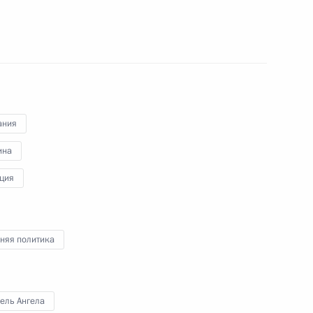
нфликта на Украине
й Администрации Президента
ания
ина
ция
ицкому и Буковинскому
няя политика
ель Ангела