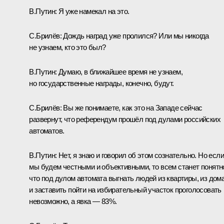
В.Путин:
Я уже намекал на это.
С.Брилёв:
Дождь наград уже пролился? Или мы никогда
не узнаем, кто это был?
В.Путин:
Думаю, в ближайшее время не узнаем,
но государственные награды, конечно, будут.
С.Брилёв:
Вы же понимаете, как это на Западе сейчас
развернут, что референдум прошёл под дулами российских
автоматов.
В.Путин:
Нет, я знаю и говорил об этом сознательно. Но если
мы будем честными и объективными, то всем станет понятн
что под дулом автомата выгнать людей из квартиры, из дом
и заставить пойти на избирательный участок проголосовать
невозможно, а явка — 83%.