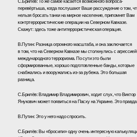
С.Брилёв:
То же самое касается возможного вопроса-
перевёртыша, когда послушают Ваше рассуждение о том, чт
нельзя бросать танки на мирное население, припомнят Вам
контртеррористические операции на Северном Кавказе.
Скажут: здесь тоже антитеррористическая операция.
В.Путин:
Разница огромного масштаба, и она заключается
в том, что на Северном Кавказе мы столкнулись с агрессией
международного терроризма. По сути это были
сформированные, хорошо подготовленные банды, которые
снабжались и вооружались из‑за рубежа. Это большая
разница.
С.Брилёв:
Владимир Владимирович, ходит слух, что Виктор
Янукович может появиться на Пасху на Украине. Это правда
В.Путин:
Это у него надо спросить.
С.Брилёв:
Вы «бросили» одну очень интересную калькуляц