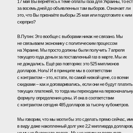
17 мая Вы вернётесь к теме оплаты газа для Украины, то ес
за восемь дней до объявленных там выборов. Означает ли
это, что Вы признаёте выборы 25 мая или подготовите к ним
сюрприз?
В.Путин:
Это вообще с выборами никак не связано. Мы
не связываем экономику с политическим процессом
на Украине. Мы просто должны были получить 7 апреля
текущего года деньги за поставленный газ в марте. Мы их
не дождались. Ещё раз повторяю: это 525 миллионов
долларов. Ноль! И в принципе мы в соответствии
с контрактом – это, кстати, по самой низкой цене, со всеми
скидками – как и договаривались, если они не будут платить
текущих платежей, то тогда мы переходим на первоначальн
формулу определения цены. И она в соответствии
с контрактом сегодня 485 долларов за тысячу кубометров.
Мы говорим, что мы могли бы это сделать прямо сейчас, им
в виду даже накопленный долг уже 2,2 миллиарда долларов
но мы не будем это делать. Мы не хотим ни подрывать