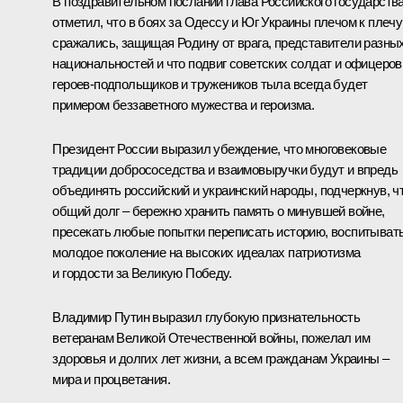
В поздравительном послании глава Российского государств
отметил, что в боях за Одессу и Юг Украины плечом к плечу
сражались, защищая Родину от врага, представители разны
национальностей и что подвиг советских солдат и офицеров
героев-подпольщиков и тружеников тыла всегда будет
примером беззаветного мужества и героизма.
Президент России выразил убеждение, что многовековые
традиции добрососедства и взаимовыручки будут и впредь
объединять российский и украинский народы, подчеркнув, ч
общий долг – бережно хранить память о минувшей войне,
пресекать любые попытки переписать историю, воспитыват
молодое поколение на высоких идеалах патриотизма
и гордости за Великую Победу.
Владимир Путин выразил глубокую признательность
ветеранам Великой Отечественной войны, пожелал им
здоровья и долгих лет жизни, а всем гражданам Украины –
мира и процветания.