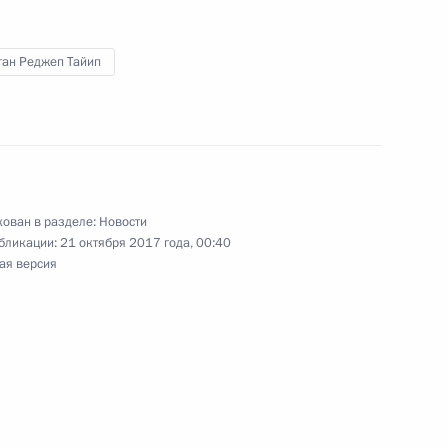
ссии в Турции
ган Реджеп Тайип
ом Турции Реджепом Тайипом
ован в разделе:
Новости
бликации:
21 октября 2017 года, 00:40
ая версия
ьных экономических мер