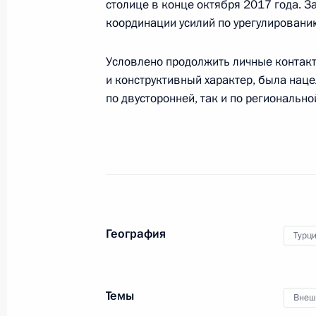
столице в конце октября 2017 года. 
координации усилий по урегулированию
Встреча с Президентом Турции Ре
8 июля 2017 года, 11:00
Условлено продолжить личные контакт
и конструктивный характер, была нац
по двусторонней, так и по регионально
Телефонный разговор с Президент
Эрдоганом
30 июня 2017 года, 18:20
Телефонный разговор с Президент
География
Турц
Эрдоганом
23 июня 2017 года, 14:10
Темы
Внеш