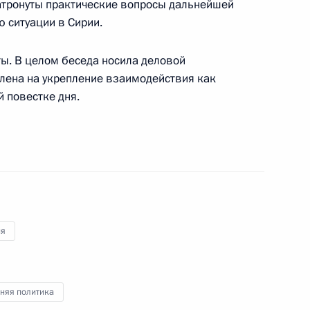
Затронуты практические вопросы дальнейшей
 ситуации в Сирии.
джепом Тайипом Эрдоганом
ы. В целом беседа носила деловой
елена на укрепление взаимодействия как
й повестке дня.
ом Турции Реджепом Тайипом
ом Турции Реджепом Тайипом
ия
няя политика