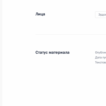
Алексей Ерхов назначен Послом Ро
19 июня 2017 года, 12:40
Лица
Эрдо
Телефонный разговор с Президент
Эрдоганом
5 июня 2017 года, 21:00
Статус материала
Опублик
Дата пу
Текстов
Указ об отмене некоторых специал
в отношении Турции
31 мая 2017 года, 12:10