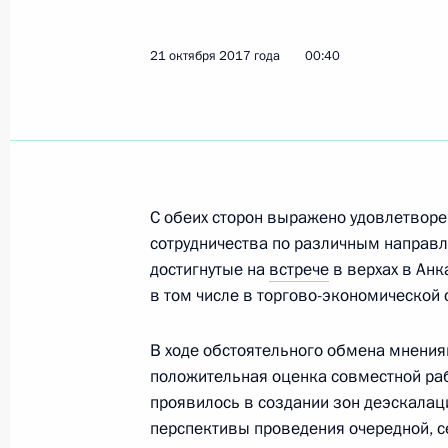
21 октября 2017 года
00:40
Российско-турецкие переговоры
28 сентября 2017 года, 22:30
Визит в Турцию
С обеих сторон выражено удовлетвор
сотрудничества по различным направл
28 сентября 2017 года
достигнутые на
встрече
в верхах в Анк
в том числе в торгово-экономической 
Телефонный разговор с Президент
В ходе обстоятельного обмена мнения
Эрдоганом
положительная оценка совместной раб
25 сентября 2017 года, 15:30
проявилось в создании зон деэскалац
перспективы проведения очередной, с