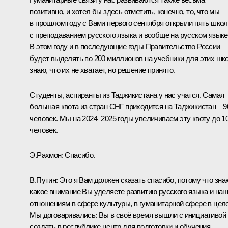
позитивно, и хотел бы здесь отметить, конечно, то, что мы
в прошлом году с Вами первого сентября
открыли
пять школ
с преподаванием русского языка и вообще на русском языке
В этом году и в последующие годы Правительство России
будет выделять по 200 миллионов на учебники для этих шко
знаю, что их не хватает, но решение принято.
Студенты, аспиранты из Таджикистана у нас учатся. Самая
большая квота из стран СНГ приходится на Таджикистан – 9
человек. Мы на 2024–2025 годы увеличиваем эту квоту до 1
человек.
Э.Рахмон
:
Спасибо.
В.Путин:
Это я Вам должен сказать спасибо, потому что зна
какое внимание Вы уделяете развитию русского языка и на
отношениям в сфере культуры, в гуманитарной сфере в цел
Мы договаривались: Вы в своё время вышли с инициативой
создать в республике центр для подготовки и обучения