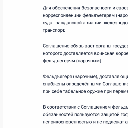
Для обеспечения безопасности и сво
11 ноября 2019 года, 19:40
корреспонденции фельдъегерям (наро
суда гражданской авиации, железнод
транспорт.
Телефонный разговор с Президен
22 октября 2019 года, 22:35
Соглашение обязывает органы государ
которого доставляется воинская кор
фельдъегерям (нарочным).
Совещание с постоянными членами
Фельдъегеря (нарочные), доставляющ
22 марта 2019 года, 13:40
снабжены определёнными Соглашение
при себе табельное оружие при перем
Пресс-конференция по итогам встр
В соответствии с Соглашением фельдъ
Ирана и Турции
обязанностей пользуются защитой гос
неприкосновенностью и не подлежат а
14 февраля 2019 года, 18:20