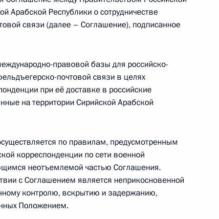
сотрудничестве в области
й Арабской Республики о сотрудничестве
вязи
товой связи (далее – Соглашение), подписанное
международно-правовой базы для российско-
фельдъегерско-почтовой связи в целях
онденции при её доставке в российские
нные на территории Сирийской Арабской
 Арабскую Республику
осуществляется по правилам, предусмотренным
кой корреспонденции по сети военной
ющимся неотъемлемой частью Соглашения.
ствии с Соглашением является неприкосновенной
нному контролю, вскрытию и задержанию,
ным канцлером Германии
енных Положением.