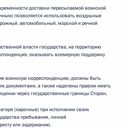
евременности доставки пересылаемой воинской
чным) позволяется использовать воздушные
орожный, автомобильный, морской и речной
том Сирии Башаром Асадом
ственной власти государства, на территорию
респонденция, оказывать всемерную поддержку
 Совета Безопасности
ие воинскую корреспонденцию, должны быть
м документами, а также наделены правом иметь
ещении через государственные границы Сторон.
ечи президентов России,
егеря (нарочные) при исполнении своих
ударства пребывания, личной
ресту или задержанию.