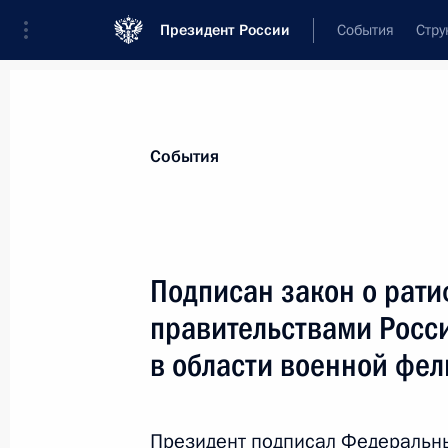
Президент России
События
Стру
Материалы по выбранной теме
События
Сирия,
96 результатов
Подписан закон о рат
Показа
правительствами Росси
в области военной фел
Телефонный разговор с Президен
26 апреля 2021 года, 13:40
Президент подписал Федеральн