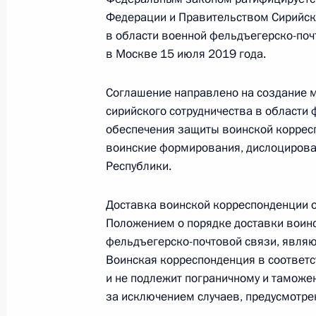
правительствами России и Сирии о 
Федерации и Правительством Сирийско
военной фельдъегерско-почтовой с
в области военной фельдъегерско-поч
2 марта 2020 года, 09:00
в Москве 15 июля 2019 года.
Соглашение направлено на создание 
сирийского сотрудничества в области 
Визит в Сирию
обеспечения защиты воинской корресп
7 января 2020 года
воинские формирования, дислоцирова
Республики.
Владимир Путин посетил Сирийскую
Доставка воинской корреспонденции 
Положением о порядке доставки воинс
7 января 2020 года, 17:45
фельдъегерско-почтовой связи, явля
Воинская корреспонденция в соответ
и не подлежит пограничному и таможе
Телефонный разговор с Федераль
за исключением случаев, предусмотр
Ангелой Меркель