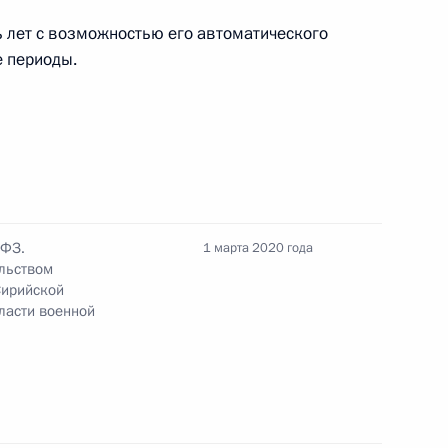
 лет с возможностью его автоматического
е периоды.
ном Рухани и Президентом
ном
джепом Тайипом Эрдоганом
-ФЗ.
1 марта 2020 года
льством
Сирийской
бласти военной
том Сирии Башаром Асадом