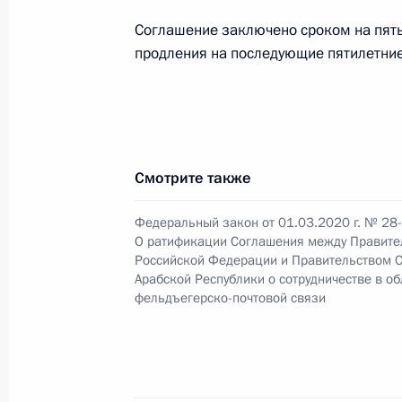
Соглашение заключено сроком на пять
продления на последующие пятилетни
Встреча с Президентом Ирана Хаса
Турции Реджепом Тайипом Эрдога
14 февраля 2019 года, 17:15
Смотрите также
Встреча с Президентом Турции Ре
Федеральный закон от 01.03.2020 г. № 28
14 февраля 2019 года, 14:00
О ратификации Соглашения между Правите
Российской Федерации и Правительством 
Арабской Республики о сотрудничестве в о
фельдъегерско-почтовой связи
Телефонный разговор с Президен
24 сентября 2018 года, 13:30