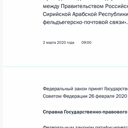
между Правительством Российс
Сирийской Арабской Республики
Встреча с Президентом Сирии Баш
фельдъегерско-почтовой связи».
9 ноября 2020 года, 13:25
2 марта 2020 года
09:00
Телефонный разговор с Президен
20 марта 2020 года, 16:15
Телефонный разговор с Президен
Федеральный закон принят Государств
Советом Федерации 26 февраля 2020 
6 марта 2020 года, 20:45
Справка Государственно-правового
Подписан закон о ратификации со
Федеральным законом ратифицируетс