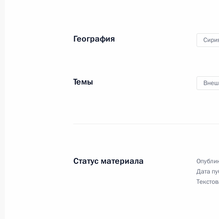
Встреча с Президентом Ирана Хаса
Турции Реджепом Тайипом Эрдога
География
Сири
7 сентября 2018 года, 15:15
Темы
Внеш
Заявления по итогам российско-си
17 мая 2018 года, 21:35
Президент Сирии Башар Асад посе
Статус материала
Опублик
визитом
Дата пу
Текстов
17 мая 2018 года, 21:30