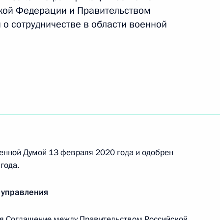
кой Федерации и Правительством
 о сотрудничестве в области военной
аром Асадом
том Сирии Башаром Асадом
том Сирии Башаром Асадом
енной Думой 13 февраля 2020 года и одобрен
года.
 управления
глашения между
я Соглашение между Правительством Российской