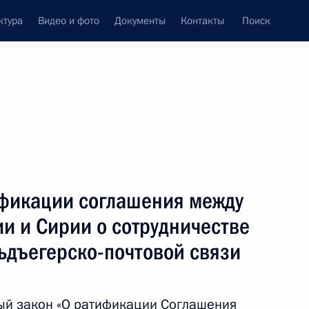
ктура
Видео и фото
Документы
Контакты
Поиск
Все темы
Подписаться на ленту
ификации соглашения между
ть следующие материалы
и и Сирии о сотрудничестве
ьдъегерско-почтовой связи
том Сирии Башаром Асадом
ый закон «О ратификации Соглашения