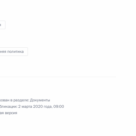
ном Рухани и Президентом
ном
я
няя политика
рийских переговоров
тил Россию с рабочим
ован в разделе:
Документы
бликации:
2 марта 2020 года, 09:00
ая версия