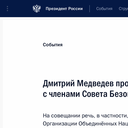
Президент России
События
Стру
Материалы по выбранной теме
События
Сирия,
96 результатов
Дмитрий Медведев про
Показа
с членами Совета Без
Дмитрий Медведев провёл операти
Совета Безопасности
На совещании речь, в частности
Организации Объединённых Наци
7 октября 2011 года, 15:00