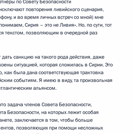
артнёры по Совету Безопасности
исключают повторения ливийского сценария,
ефону, и во время личных встреч со мной) мне
аром Асадом
онимаем, Сирия – это не Ливия». Но, по сути, тот
тся текстом, позволяющим в очередной раз
ральный закон о ратификации
т дать санкцию на такого рода действия, даже
и России и Сирии
коены ситуацией, которая сложилась в Сирии. Это
 Сирийской Арабской
о, как была дана соответствующая трактовка
ерацией
йским событиям. Я имею в виду, та произвольная
атлантическим альянсом.
что задача членов Совета Безопасности,
та Безопасности, на которых лежит особая
анете, заключается в том, чтобы больше
ументов, позволяющих при помощи несложных