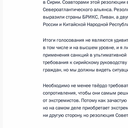
в Сирии. Соавторами этой резолюции 
11 мая 2010 года, 11:30
Североатлантического альянса. Резолю
выразили страны БРИКС, Ливан, а дв
России и Китайской Народной Республ
Дмитрий Медведев прибыл с офиц
Итоги голосования не являются удиви
10 мая 2010 года, 22:30
в том числе и на высшем уровне, и я л
применения санкций в ультимативной
требования к сирийскому руководству 
граждан, но мы должны видеть ситуаци
Официальный визит в Сирию
10 − 11 мая 2010 года
Необходимо не менее твёрдо требоват
сопротивления, чтобы они самым ре
от экстремистов. Потому как зачастую 
Статья Дмитрия Медведева в сирий
но на самом деле приобретает экстрем
ни другую сторону, но резолюция Сов
9 мая 2010 года, 23:00