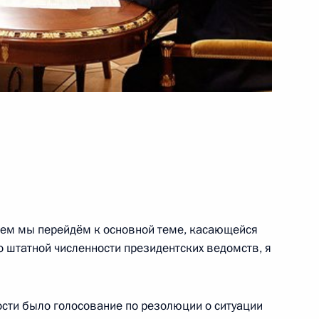
том Сирии Башаром Асадом
атриархом Антиохийским
чем мы перейдём к основной теме, касающейся
 штатной численности президентских ведомств, я
ости было голосование по резолюции о ситуации
рии Башаром Асадом