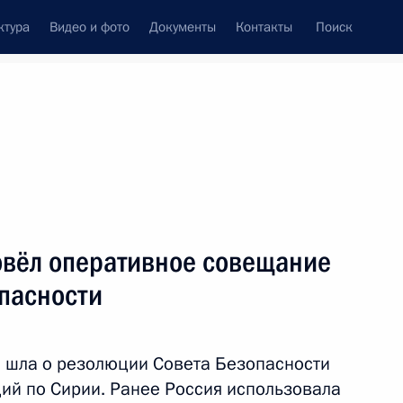
ктура
Видео и фото
Документы
Контакты
Поиск
Все темы
Подписаться на ленту
вёл оперативное совещание
ть следующие материалы
опасности
вное совещание с членами
, шла о резолюции Совета Безопасности
й по Сирии. Ранее Россия использовала