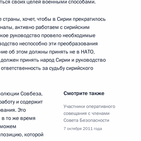
енно-Морского Флота
ться своих целей военными способами.
 страны, хочет, чтобы в Сирии прекратилось
аналы, активно работаем с сирийским
ское руководство провело необходимые
водство неспособно эти преобразования
ение об этом должны принять не в НАТО,
ные
Официальные
Правовая и
а должен принять народ Сирии и руководство
сетевые ресурсы
техническая
ответственность за судьбу сирийского
ссии
Президента России
информация
MAX
О портале
ВКонтакте
Об использовании
Смотрите также
езолюции Совбеза,
ии
информации сайта
Rutube
работу и содержит
О персональных
Участники оперативного
Telegram-канал
вания. Это
данных пользователей
совещания с членами
YouTube
 в то же время
зиденту
Написать в редакцию
Совета Безопасности
ы можем
и —
7 октября 2011 года
ного
 позицию, которой