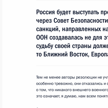
Россия будет выступать п
10–11 мая Дмитрий Медведев посе
Республику с официальным визито
через Совет Безопасности
санкций, направленных на
5 мая 2010 года, 12:00
ООН создавалась не для эт
судьбу своей страны долж
Телефонный разговор с Президен
то Ближний Восток, Европ
3 января 2009 года, 16:30
Тем не менее авторы резолюции не учл
Дмитрий Медведев выразил соболе
особенно тревожно, они отказались и о
Башару Асаду в связи с террористи
о том, что никакого внешнего военног
повлёкшем многочисленные челове
это означает, я думаю, нам всем понят
27 сентября 2008 года, 13:20