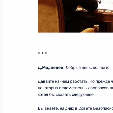
Телефонный разговор с Президен
6 апреля 2011 года, 18:20
Дмитрий Медведев встретился с П
и всего Востока Игнатием IV
* * *
11 мая 2010 года, 15:30
Д.Медведев:
Добрый день, коллеги!
Российско-сирийские переговоры
Давайте начнём работать. Но прежде 
некоторых ведомственных вопросов по
11 мая 2010 года, 14:00
хотел бы сказать следующее.
Вы знаете, на днях в Совете Безопасн
Начало встречи с Президентом Си