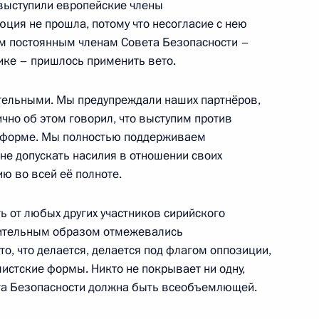
выступили европейские члены
ция не прошла, потому что несогласие с нею
ум постоянным членам Совета Безопасности –
ике – пришлось применить вето.
иальным визитом в Сирию
тельными. Мы предупреждали наших партнёров,
ично об этом говорил, что выступим против
 форме. Мы полностью поддерживаем
не допускать насилия в отношении своих
ю во всей её полноте.
ь от любых других участников сирийского
шительным образом отмежевались
то, что делается, делается под флагом оппозиции,
ской газете «Аль-Ватан»
истские формы. Никто не покрывает ни одну,
ета Безопасности должна быть всеобъемлющей.