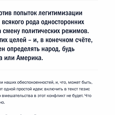
ротив попыток легитимизации
тит Сирийскую Арабскую
м
 всякого рода односторонних
 смену политических режимов.
их целей – и, в конечном счёте,
ен определять народ, будь
том Сирии Башаром Асадом
а или Америка.
и наших обеспокоенностей, и, что, может быть,
знования Президенту Сирии
т одной простой идеи: включить в текст тезис
ческим актом в Дамаске,
о вмешательства в этот конфликт не будет. Что
ческие жертвы
но.