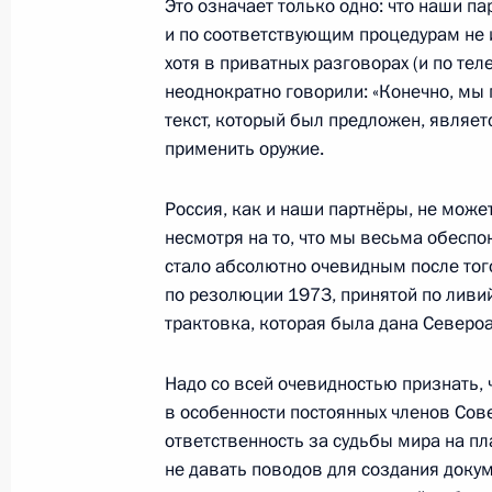
Это означает только одно: что наши п
и по соответствующим процедурам не 
хотя в приватных разговорах (и по тел
Встреча с Президентом Сирии Баш
неоднократно говорили: «Конечно, мы п
21 августа 2008 года, 16:00
текст, который был предложен, являе
применить оружие.
Дмитрий Медведев подписал Феде
Россия, как и наши партнёры, не може
Соглашения между правительствам
несмотря на то, что мы весьма обеспо
об урегулировании задолженности
стало абсолютно очевидным после тог
Республики перед Российской Фед
по резолюции 1973, принятой по ливи
трактовка, которая была дана Северо
1 июля 2008 года, 21:10
Надо со всей очевидностью признать, 
в особенности постоянных членов Сове
ответственность за судьбы мира на пл
не давать поводов для создания док