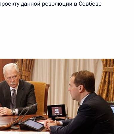
 проекту данной резолюции в Совбезе
редано послание Президента
том Сирии Башаром Асадом