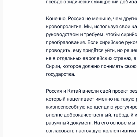
Встреча с военнослужащими Во
псевдоюридических ухищрений добива
26 июля 2026 года
Конечно, Россия не меньше, чем другие
кровопролитие. Мы, используя свои к
руководством и требуем, чтобы сирий
преобразования. Если сирийское руко
проводить, ему придётся уйти, но реш
Разделы сайта
Информацион
не в отдельных европейских странах, 
Президента
ресурсы
Сирии, которое должно понимать свою 
России
Президента Ро
государства.
События
Президент России
Текущий ресурс
Структура
Россия и Китай внесли свой проект р
Конституция Росс
Видео и фото
который нацеливает именно на такую 
Государственная
Документы
жизнеспособную концепцию урегулиро
символика
Контакты
вполне доброкачественный, твёрдый и
Обратиться к Пре
Поиск
разумный документ. На его основе м
Президент Росси
гражданам школь
согласовать настоящую коллективную
возраста
Для СМИ