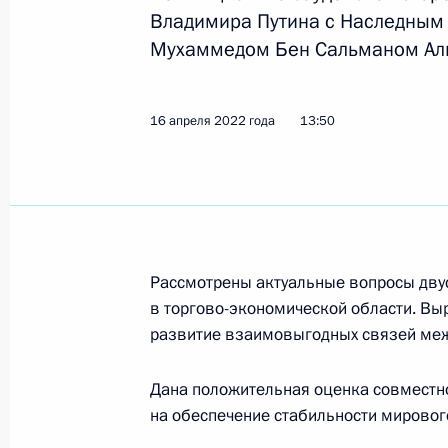
Владимира Путина с Наследным
Мухаммедом Бен Сальманом Аль
Телефонный разговор с Наследным
Мухаммедом Бен Сальманом Аль С
16 апреля 2022 года
13:50
3 марта 2022 года, 19:00
Телефонный разговор с Наследным
Мухаммедом Бен Сальманом Аль С
Рассмотрены актуальные вопросы двус
1 апреля 2021 года, 15:40
в торгово-экономической области. В
развитие взаимовыгодных связей меж
Телефонный разговор с Наследным
Дана положительная оценка совместн
Мухаммедом Бен Сальманом Аль С
на обеспечение стабильности мировог