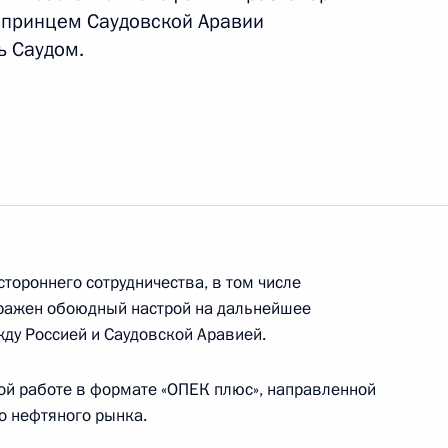
 принцем Саудовской Аравии
 Саудом.
 принцем Саудовской Аравии
аудом
 принцем Саудовской Аравии
аудом
тороннего сотрудничества, в том числе
ыражен обоюдный настрой на дальнейшее
ду Россией и Саудовской Аравией.
 принцем Саудовской Аравии
ой работе в формате «ОПЕК плюс», направленной
аудом
о нефтяного рынка.