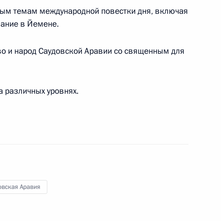
ым темам международной повестки дня, включая
вание в Йемене.
 принцем Саудовской Аравии
о и народ Саудовской Аравии со священным для
аудом
а различных уровнях.
 принцем Саудовской Аравии
аудом
овская Аравия
аудовской Аравии Сальманом