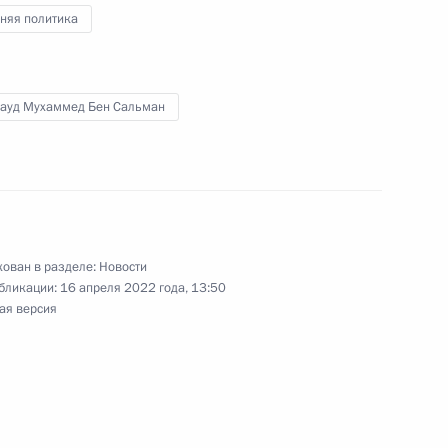
няя политика
 принцем Саудовской Аравии
Сауд Мухаммед Бен Сальман
аудом
ом Трампом и Сальманом Бен
ован в разделе:
Новости
бликации:
16 апреля 2022 года, 13:50
ая версия
 принцем Саудовской Аравии
аудом