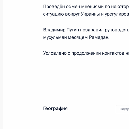
15 февраля 2021 года, 17:55
Проведён обмен мнениями по некотор
ситуацию вокруг Украины и урегулиро
Телефонный разговор с Наследным
Владимир Путин поздравил руководств
Мухаммедом бен Сальманом Аль С
мусульман месяцем Рамадан.
17 октября 2020 года, 16:25
Условлено о продолжении контактов н
Телефонный разговор с Наследным
Мухаммедом бен Сальманом Аль С
13 октября 2020 года, 20:40
География
Сауд
Телефонный разговор с Королём С
Бен Абдель Азизом Аль Саудом