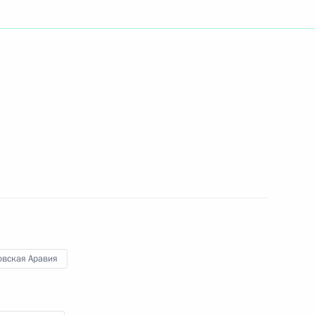
аудовской Аравии Сальманом
нистром обороны Саудовской
м аль Саудом
овская Аравия
аудовской Аравии Сальманом