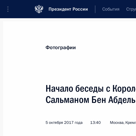
Президент России
События
Стру
Материалы по выбранной теме
Фотографии
Саудовская Аравия,
84 результата
Начало беседы с Коро
Показа
Сальманом Бен Абдель
Встреча с Наследным принцем, гл
Аравии Мухаммедом Бен Сальмано
5 октября 2017 года
13:40
Москва, Крем
29 июня 2019 года, 10:10