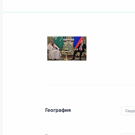
Телефонный разговор с Королём С
бен Абдель Азизом Аль Саудом
19 февраля 2019 года, 16:30
Встреча с Наследным принцем, Ми
Аравии Мухаммедом бен Сальмано
1 декабря 2018 года, 21:45
География
Сауд
Телефонный разговор с Королём С
бен Абдель Азизом аль-Саудом