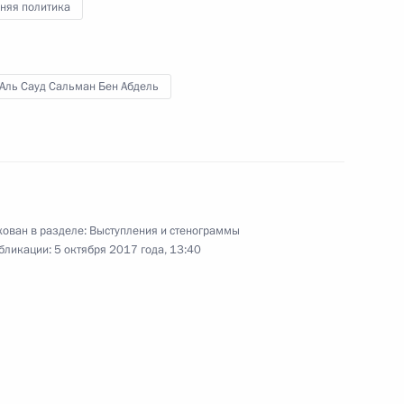
няя политика
нистром обороны Саудовской
 Аль Сауд Сальман Бен Абдель
м Аль Саудом
аудовской Аравии Сальманом
ован в разделе:
Выступления и стенограммы
бликации:
5 октября 2017 года, 13:40
аудовской Аравии Сальманом