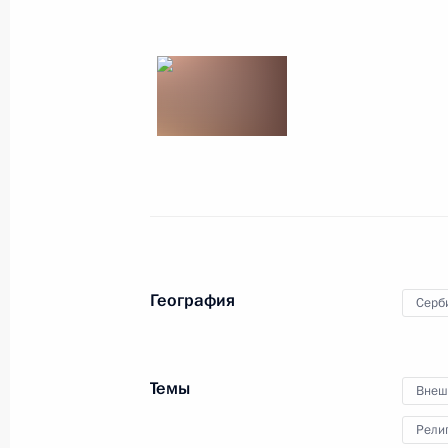
Российско-сербские переговоры
4 декабря 2019 года, 16:45
Пресс-конференция по итогам росс
4 декабря 2019 года, 16:40
География
Серб
Начало российско-сербских перего
4 декабря 2019 года, 14:25
Темы
Внеш
Рели
Встреча с Президентом Сербии Ал