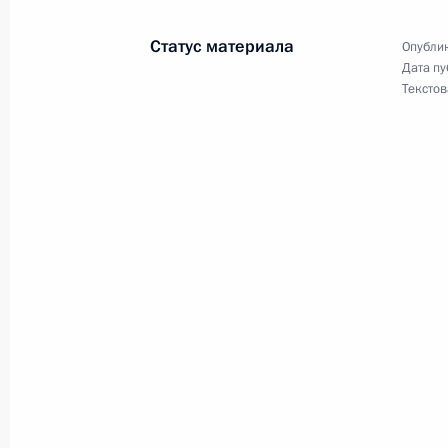
переговоров
Статус материала
Опублик
19 декабря 2017 года, 18:30
Дата пу
Текстов
Поздравления Владимиру Путину с
7 октября 2017 года, 13:15
Поздравление Александру Вучичу с
Президента Сербии
3 апреля 2017 года, 12:20
Встреча с Премьер-министром Сер