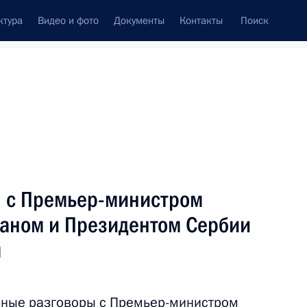
ктура
Видео и фото
Документы
Контакты
Поиск
Все темы
Подписаться на ленту
 с Премьер-министром
ть следующие материалы
аном и Президентом Сербии
м
ном Александра Невского
нные разговоры с Премьер-министром