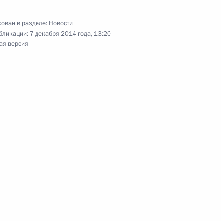
ован в разделе:
Новости
бликации:
7 декабря 2014 года, 13:20
ая версия
 Днём рождения
 избранием на пост
бии Александром Вучичем