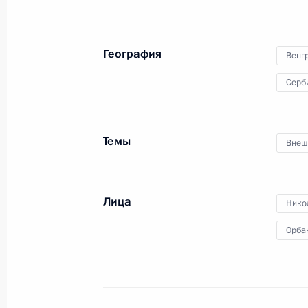
Встреча с Президентом Сербии Ал
8 мая 2018 года, 21:15
География
Венг
Серб
Телефонный разговор с Президент
Вучичем
Темы
Внеш
28 марта 2018 года, 18:35
Лица
Нико
Российско-сербские переговоры
Орба
19 декабря 2017 года, 18:40
Заявления для прессы по итогам р