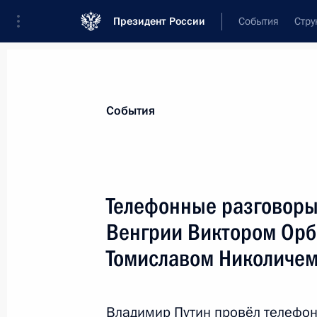
Президент России
События
Стру
Материалы по выбранной теме
События
Сербия,
96 результатов
Телефонные разговоры
Показа
Венгрии Виктором Орб
Томиславом Николиче
Президент Сербии награждён орде
7 января 2019 года, 12:50
Владимир Путин провёл телефо