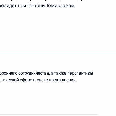
резидентом Сербии Томиславом
ександром Вучичем
тся с Президентом Сербии
роннего сотрудничества, а также перспективы
етической сфере в свете прекращения
говора между Россией