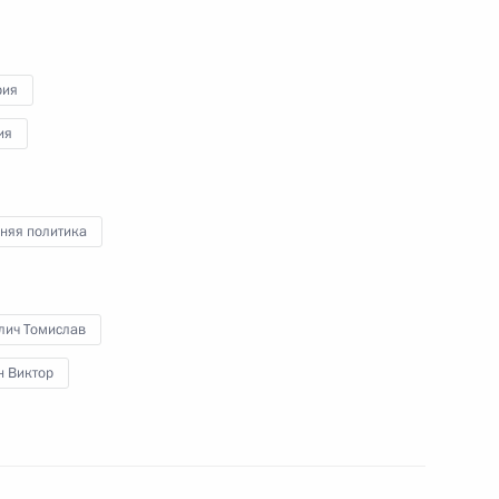
ександром Вучичем
рия
ия
ом Сербии Александром
няя политика
лич Томислав
н Виктор
оссийско-сербских