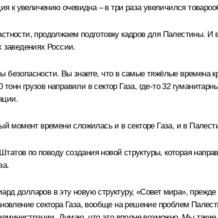
ция к увеличению очевидна – в три раза увеличился товароо
астности, продолжаем подготовку кадров для Палестины. И 
х заведениях России.
 безопасности. Вы знаете, что в самые тяжёлые времена кр
тонн грузов направили в сектор Газа, где-то 32 гуманитар
ации.
ый момент времени сложилась и в секторе Газа, и в Палести
атов по поводу создания новой структуры, которая направл
за.
рд долларов в эту новую структуру, «Совет мира», прежде 
новление сектора Газа, вообще на решение проблем Палести
дминистрации. Думаю, что это вполне возможно. Мы такие