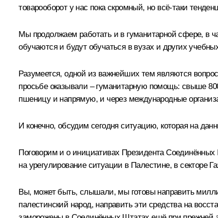
товарооборот у нас пока скромный, но всё-таки тенден
Мы продолжаем работать и в гуманитарной сфере, в ч
обучаются и будут обучаться в вузах и других учебны
Разумеется, одной из важнейших тем являются вопросы
просьбе оказывали – гуманитарную помощь: свыше 800 
пшеницу и напрямую, и через международные организ
И конечно, обсудим сегодня ситуацию, которая на данн
Поговорим и о инициативах Президента Соединённых Шт
на урегулирование ситуации в Палестине, в секторе Га
Вы, может быть, слышали, мы готовы направить миллиа
палестинский народ, направить эти средства на восста
заморожены в Соединённых Штатах ещё при прежней а