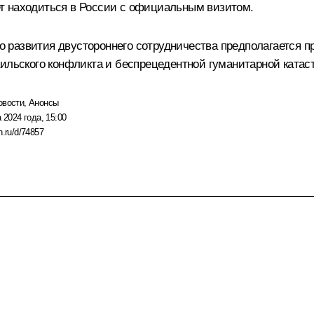
т находиться в России с официальным визитом.
 развития двустороннего сотрудничества предполагается 
ильского конфликта и беспрецедентной гуманитарной катаст
овости
,
Анонсы
 2024 года, 15:00
n.ru/d/74857