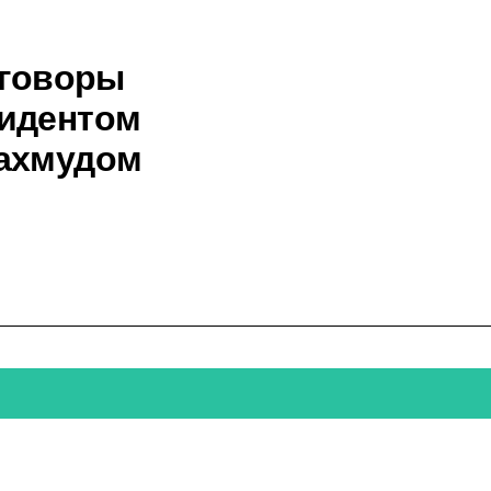
еговоры
зидентом
Махмудом