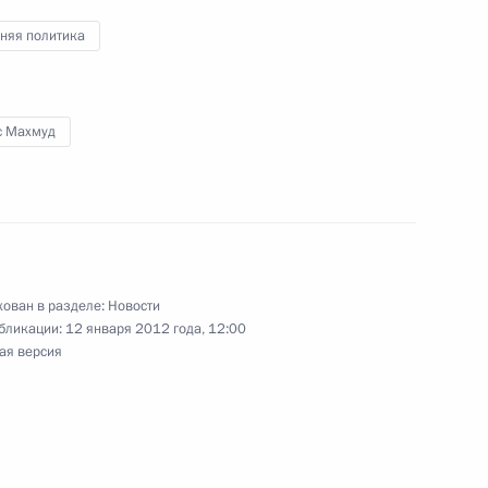
няя политика
ациональной администрации
с Махмуд
 администрации Махмуд
ован в разделе:
Новости
бликации:
12 января 2012 года, 12:00
ая версия
ациональной администрации