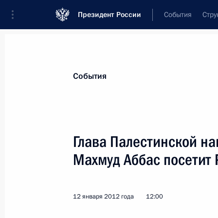
Президент России
События
Стру
Материалы по выбранной теме
События
Государство Палестина,
58 результ
Глава Палестинской н
Показа
Махмуд Аббас посетит
Визит в Палестину
12 января 2012 года
12:00
26 июня 2012 года, 16:30