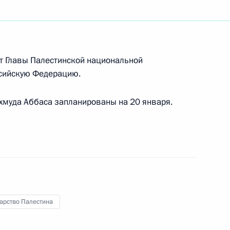
оссийско-палестинских
т Главы Палестинской национальной
сийскую Федерацию.
муда Аббаса запланированы на 20 января.
тит с рабочим визитом
ой национальной
арство Палестина