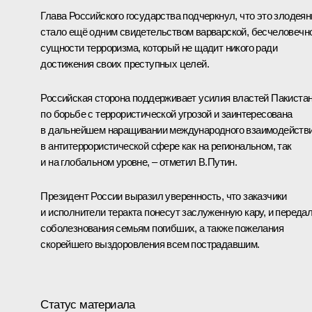
Глава Российского государства подчеркнул, что это злодеян
стало ещё одним свидетельством варварской, бесчеловечн
сущности терроризма, который не щадит никого ради
достижения своих преступных целей.
Российская сторона поддерживает усилия властей Пакиста
по борьбе с террористической угрозой и заинтересована
в дальнейшем наращивании международного взаимодейств
в антитеррористической сфере как на региональном, так
и на глобальном уровне, – отметил В.Путин.
Президент России выразил уверенность, что заказчики
и исполнители теракта понесут заслуженную кару, и переда
соболезнования семьям погибших, а также пожелания
скорейшего выздоровления всем пострадавшим.
Статус материала