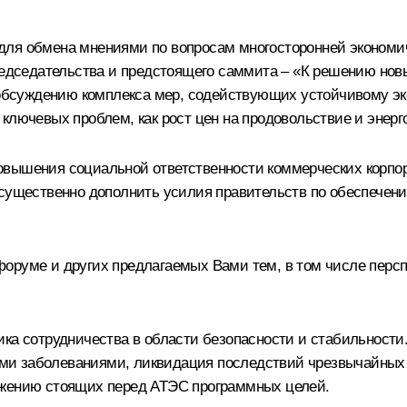
ля обмена мнениями по вопросам многосторонней экономичес
редседательства и предстоящего саммита – «К решению новы
н обсуждению комплекса мер, содействующих устойчивому э
ключевых проблем, как рост цен на продовольствие и энерг
овышения социальной ответственности коммерческих корпор
 существенно дополнить усилия правительств по обеспечен
форуме и других предлагаемых Вами тем, в том числе перс
ка сотрудничества в области безопасности и стабильности.
и заболеваниями, ликвидация последствий чрезвычайных с
ижению стоящих перед АТЭС программных целей.