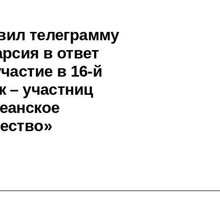
вил телеграмму
рсия в ответ
частие в 16-й
к – участниц
еанское
ество»