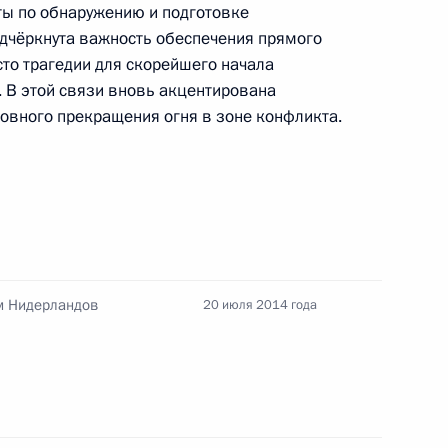
инистром Нидерландов
ты по обнаружению и подготовке
одчёркнута важность обеспечения прямого
сто трагедии для скорейшего начала
 В этой связи вновь акцентирована
овного прекращения огня в зоне конфликта.
инистром Королевства
м Нидерландов
20 июля 2014 года
инистром Нидерландов