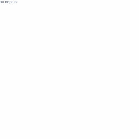
андов
ая версия
ерландов Марком Рютте
иллемом-Александром
лём Нидерландов Виллемом-