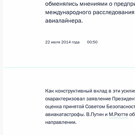
обменялись мнениями о предпр
Марком Рютте
международного расследования
29 июля 2015 года, 13:35
авиалайнера.
22 июля 2014 года
00:50
Телефонный разговор с Премьер-м
Марком Рютте
16 июля 2015 года, 13:30
Как конструктивный вклад в эти усил
Телефонный разговор с Премьер-м
охарактеризовал заявление Президент
Марком Рютте
оценка принятой Советом Безопаснос
23 июля 2014 года, 22:20
авиакатастрофы. В.Путин и
М.Рютте
об
направлении.