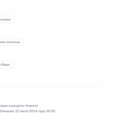
инистром Нидерландов
рланды
няя политика
инистром Нидерландов
е Марк
 Нидерландов Марку Рютте
ован в разделе:
Новости
бликации:
22 июля 2014 года, 00:50