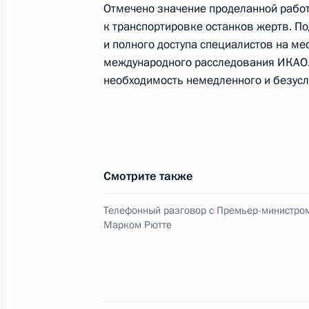
Телефонный разговор с Премьер-м
Отмечено значение проделанной рабо
Марком Рютте
к транспортировке останков жертв. П
и полного доступа специалистов на ме
22 июля 2014 года, 18:45
международного расследования ИКАО.
необходимость немедленного и безусл
Телефонный разговор с Премьер-м
Нидерландов Марком Рютте
22 июля 2014 года, 00:50
Смотрите также
Телефонный разговор с Премьер-министро
Телефонный разговор с Премьер-м
Марком Рютте
Марком Рютте
20 июля 2014 года, 23:30