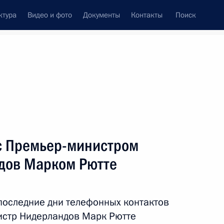
ктура
Видео и фото
Документы
Контакты
Поиск
Все темы
Подписаться на ленту
с Премьер-министром
андское межправсоглашение
ожения
дов Марком Рютте
последние дни телефонных контактов
истр Нидерландов Марк Рютте
инистром Нидерландов