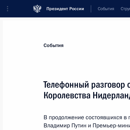
Президент России
События
Стру
Материалы по выбранной теме
События
Нидерланды,
39 результатов
Телефонный разговор 
Денонсировано российско-нидерл
об избежании двойного налогообл
Королевства Нидерлан
26 мая 2021 года, 11:30
В продолжение состоявшихся в 
Владимир Путин и Премьер-мин
Телефонный разговор с Премьер-м