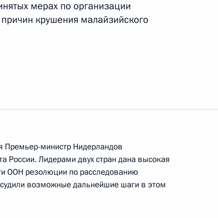
инятых мерах по организации
 причин крушения малайзийского
инистром Нидерландов
ия Премьер-министр Нидерландов
инистром Нидерландов
а России. Лидерами двух стран дана высокая
ти ООН резолюции по расследованию
судили возможные дальнейшие шаги в этом