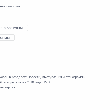
няя политика
м Монголии Норовын
улга Халтмагийн
зиньпин
ь предыдущие материалы
кован в разделах:
Новости
,
Выступления и стенограммы
и Военно-Морского
убликации:
9 июня 2018 года, 15:00
вая версия