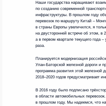
Наши государства наращивают взаи
по созданию современной транспорт
инфраструктуры. В прошлом году об
Встреча с Президентом Монго
перевозок по маршруту Китай – Монг
Элбэгдоржем
в страны Европы увеличился, я тольк
9 июня 2017 года, 16:00
на двусторонней встрече об этом, в 2
а в первом квартале текущего года – 
раза.
Встреча с Председателем КН
Планируется модернизация российск
и Президентом Монголии Цах
Улан-Баторской железной дороги и п
23 июня 2016 года, 16:00
программа развития этой железной до
2018–2020 годов предусматривает ин
Подписан закон о ратификаци
В 2016 году было подписано трёхсто
в области автомобильных перевозок
об урегулировании финансовы
в прошлом году. Мы надеемся, что н
перед Россией