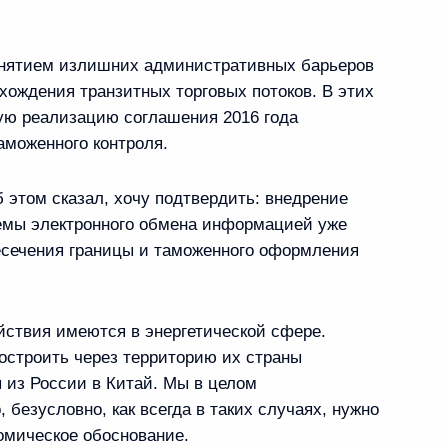
снятием излишних административных барьеров
хождения транзитных торговых потоков. В этих
Р Си Цзиньпином
ую реализацию соглашения 2016 года
иагийн Элбэгдоржем
аможенного контроля.
 этом сказал, хочу подтвердить: внедрение
емы электронного обмена информацией уже
есечения границы и таможенного оформления
м Монголии Чимэдийн
ствия имеются в энергетической сфере.
остроить через территорию их страны
 из России в Китай. Мы в целом
 безусловно, как всегда в таких случаях, нужно
лии Цахиагийн
омическое обоснование.