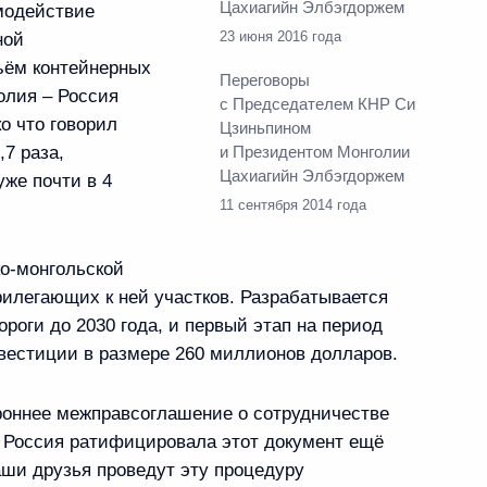
Цахиагийн Элбэгдоржем
модействие
23 июня 2016 года
ной
ъём контейнерных
лии Цахиагийн
Переговоры
олия – Россия
с Председателем КНР Си
о что говорил
Цзиньпином
,7 раза,
и Президентом Монголии
Цахиагийн Элбэгдоржем
уже почти в 4
11 сентября 2014 года
Р Си Цзиньпином
о-монгольской
иагийн Элбэгдоржем
рилегающих к ней участков. Разрабатывается
роги до 2030 года, и первый этап на период
вестиции в размере 260 миллионов долларов.
и соглашения
роннее межправсоглашение о сотрудничестве
. Россия ратифицировала этот документ ещё
х обязательств Монголии
аши друзья проведут эту процедуру