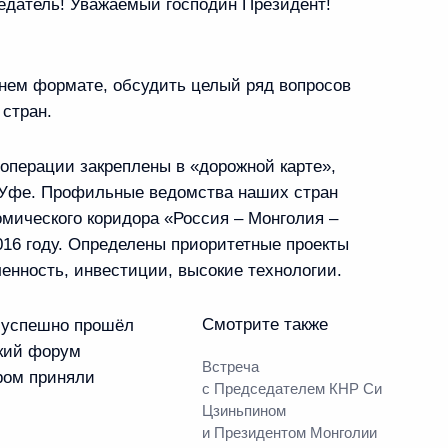
датель! Уважаемый господин Президент!
ннем формате, обсудить целый ряд вопросов
ину с Днём рождения
 стран.
операции закреплены в «дорожной карте»,
в Уфе. Профильные ведомства наших стран
лии Халтмагийн
мического коридора «Россия – Монголия –
016 году. Определены приоритетные проекты
енность, инвестиции, высокие технологии.
Смотрите также
е успешно прошёл
кий форум
Встреча
тулге с избранием
ором приняли
с Председателем КНР Си
Цзиньпином
и Президентом Монголии