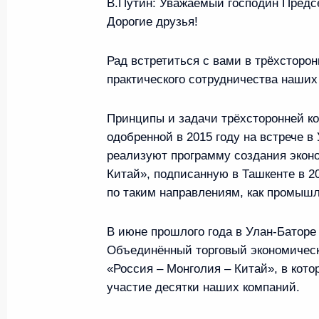
9 июня 2018 года, 14:00
В.Путин:
Уважаемый господин Предсе
Дорогие друзья!
Рад встретиться с вами в трёхсторо
Поздравления Владимиру Пут
практического сотрудничества наших
7 октября 2017 года, 13:15
Принципы и задачи трёхсторонней ко
одобренной в 2015 году на встрече 
Встреча с Президентом Монго
реализуют программу создания эконо
Баттулгой
Китай», подписанную в Ташкенте в 2
по таким направлениям, как промышл
7 сентября 2017 года, 06:40
В июне прошлого года в Улан-Батор
Объединённый торговый экономичес
Поздравление Халтмагийн Бат
«Россия – Монголия – Китай», в кот
на пост Президента Монголии
участие десятки наших компаний.
8 июля 2017 года, 17:40