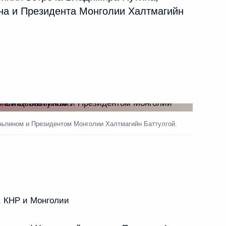
на и Президента Монголии Халтмагийн
лии Халтмагийн
Р Си Цзиньпином
ьпином и Президентом Монголии Халтмагийн Баттулгой.
магийн Баттулгой
лии Халтмагийн
, КНР и Монголии