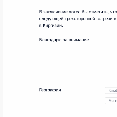
В заключение хотел бы отметить, ч
следующей трехсторонней встречи в
Рабочий визит в Монголию
в Киргизии.
3 сентября 2014 года
Благодарю за внимание.
Начало беседы с Президенто
Элбэгдоржем
3 сентября 2014 года, 11:30
География
Кита
Владимир Путин посетит Мон
Монг
1 сентября 2014 года, 09:00