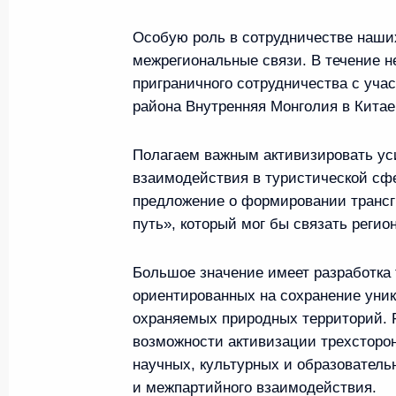
7 мая 2015 года, 20:30
Особую роль в сотрудничестве наших
межрегиональные связи. В течение н
приграничного сотрудничества с уча
района Внутренняя Монголия в Китае
Переговоры с Председателем
и Президентом Монголии Цах
Полагаем важным активизировать ус
11 сентября 2014 года, 16:15
взаимодействия в туристической сфе
предложение о формировании трансг
путь», который мог бы связать регио
75-летие победы на Халхин-Г
Большое значение имеет разработка 
3 сентября 2014 года, 16:10
ориентированных на сохранение уни
охраняемых природных территорий. Р
возможности активизации трехсторо
Рабочий визит в Монголию
научных, культурных и образователь
и межпартийного взаимодействия.
3 сентября 2014 года, 14:00