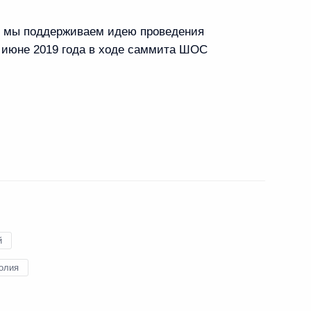
то мы поддерживаем идею проведения
 июне 2019 года в ходе саммита ШОС
м Монголии Цахиагийн
й
голию
олия