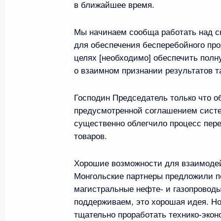
в ближайшее время.
31 января 2016 года, 17:00
Мы начинаем сообща работать над 
для обеспечения бесперебойного про
Встреча с Председателем КН
целях [необходимо] обеспечить полн
и Президентом Монголии Цах
о взаимном признании результатов т
9 июля 2015 года, 16:50
Господин Председатель только что об
предусмотренной соглашением сист
существенно облегчило процесс пер
Встреча с Премьер-министро
товаров.
Сайханбилэгом
18 июня 2015 года, 21:00
Хорошие возможности для взаимодей
Монгольские партнеры предложили п
магистральные нефте- и газопроводы
поддерживаем, это хорошая идея. Но,
Встреча с Президентом Монго
тщательно проработать технико-экон
Элбэгдоржем