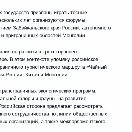
 государств призваны играть тесные
ескольких лет организуются форумы
стием Забайкальского края России, автономного
 и приграничных областей Монголии.
 КНР Си Цзиньпином
иагийн Элбэгдоржем
илия по развитию трехстороннего
ре. В этом контексте упомяну российское
раничного туристического маршрута «Чайный
ны России, Китая и Монголии.
оле
трансграничных экологических программ,
кальной флоры и фауны, на развитие
оссийская сторона предлагает рассмотреть
ннего сотрудничества по линии общественных,
ных организаций, а также межпарламентского