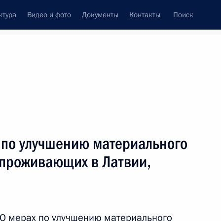
ктура
Видео и фото
Документы
Контакты
Поиск
Все темы
Подписаться на ленту
 по улучшению материального
е некоторым категориям
 проживающих в Латвии,
«О мерах по улучшению материального
ами иностранных государств