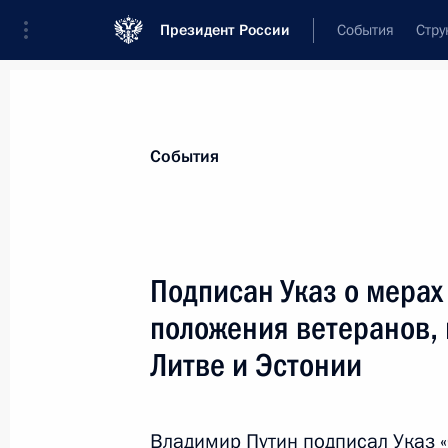
Президент России
События
Стру
Материалы по выбранной теме
События
Литва,
9 результатов
Подписан Указ о мерах
Указ о ежегодной денежной выплат
граждан ко Дню Победы
положения ветеранов,
25 апреля 2019 года, 10:00
Литве и Эстонии
Владимир Путин подписал Указ 
Вручение верительных грамот посл