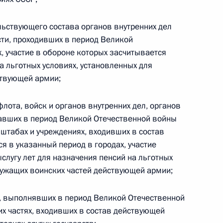
е грамоты от послов ряда
льствующего состава органов внутренних дел
сти, проходивших в период Великой
, участие в обороне которых засчитывается
а льготных условиях, установленных для
ствующей армии;
лота, войск и органов внутренних дел, органов
авших в период Великой Отечественной войны
енно-Морского Флота
 штабах и учреждениях, входивших в состав
 в указанный период в городах, участие
слугу лет для назначения пенсий на льготных
лужащих воинских частей действующей армии;
, выполнявших в период Великой Отечественной
ные
Официальные
Правовая и
х частях, входивших в состав действующей
сетевые ресурсы
техническая