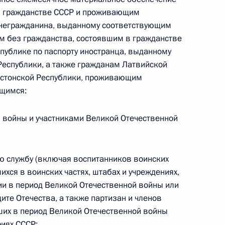
в гражданстве СССР и проживающим
у негражданина, выданному соответствующим
м без гражданства, состоявшим в гражданстве
а Альгирдаса Бразаускаса
публике по паспорту иностранца, выданному
Республики, а также гражданам Латвийской
 Эстонской Республики, проживающим
ющимся:
ом Литвы Далей Грибаускайте
 войны и участниками Великой Отечественной
ю службу (включая воспитанников воинских
 соглашения с Литвой
ихся в воинских частях, штабах и учреждениях,
и в период Великой Отечественной войны или
ите Отечества, а также партизан и членов
ших в период Великой Отечественной войны
иях СССР;