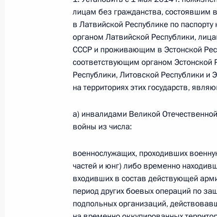
лицам без гражданства, состоявшим 
в Латвийской Республике по паспорт
органом Латвийской Республики, лица
Указ о награждении орденом Почёт
СССР и проживающим в Эстонской Рес
17 июня 2010 года, 14:00
соответствующим органом Эстонской 
Республики, Литовской Республики и
на территориях этих государств, явля
Телефонный разговор с Президент
а) инвалидами Великой Отечественной
18 августа 2009 года, 12:40
войны из числа:
военнослужащих, проходивших военну
Федеральный закон о ратификации
частей и юнг) либо временно находивш
о судоходстве по Куршскому заливу
входивших в состав действующей арми
период других боевых операций по защ
29 апреля 2009 года, 11:30
подпольных организаций, действовав
на временно оккупированных территор