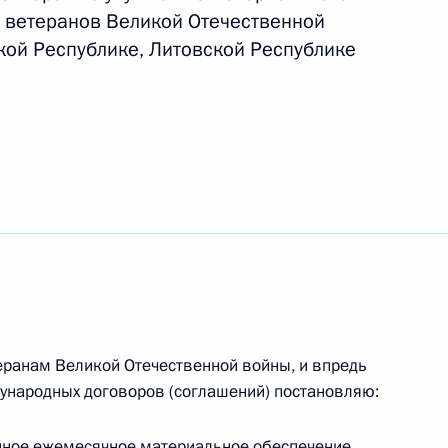
 ветеранов Великой Отечественной
ой Республике, Литовской Республике
ию материального положения
 Литве и Эстонии
ами иностранных государств
еранам Великой Отечественной войны, и впредь
ународных договоров (соглашений) постановляю:
йтиса орденом Почёта
ненное ежемесячное материальное обеспечение