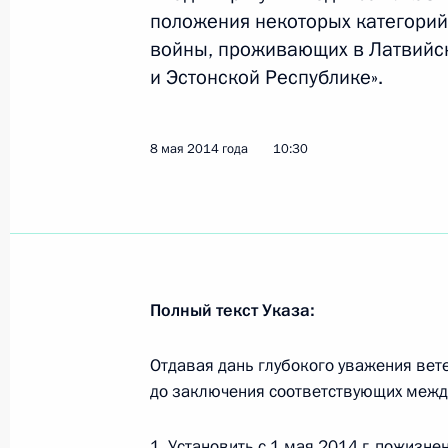
положения некоторых категорий
28 мая 2015 года, 15:40
войны, проживающих в Латвийск
и Эстонской Республике».
Подписан Указ о мерах по улучшен
ветеранов, проживающих в Латвии,
8 мая 2014 года
10:30
8 мая 2014 года, 10:30
Вручение верительных грамот посл
Полный текст Указа:
22 февраля 2012 года, 13:30
Отдавая дань глубокого уважения вет
до заключения соответствующих межд
Указ о награждении Юозаса Будра
6 октября 2010 года, 13:30
1. Установить с 1 мая 2014 г. пожиз