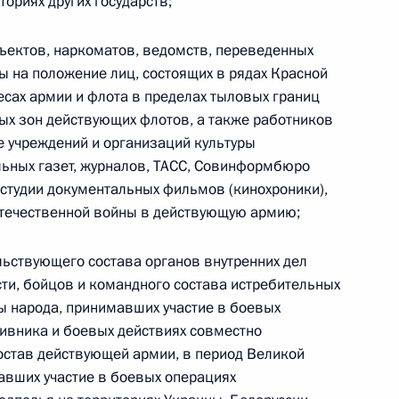
ториях других государств;
ссии
Президента России
информация
ъектов, наркоматов, ведомств, переведенных
MAX
О портале
ы на положение лиц, состоящих в рядах Красной
ВКонтакте
Об использовании
ии
информации сайта
есах армии и флота в пределах тыловых границ
Rutube
О персональных
х зон действующих флотов, а также работников
Telegram-канал
данных пользователей
е учреждений и организаций культуры
YouTube
зиденту
Написать в редакцию
альных газет, журналов, ТАСС, Совинформбюро
и —
 студии документальных фильмов (кинохроники),
ного
течественной войны в действующую армию;
по
льствующего состава органов внутренних дел
—
сти, бойцов и командного состава истребительных
ссии
ы народа, принимавших участие в боевых
тивника и боевых действиях совместно
остав действующей армии, в период Великой
авших участие в боевых операциях