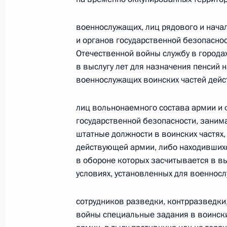
Владимир Путин принял верительны
военнослужащих, лиц рядового и нача
зарубежных стран
и органов государственной безопасно
26 сентября 2002 года, 13:55
Отечественной войны службу в городах
в выслугу лет для назначения пенсий н
военнослужащих воинских частей дей
лиц вольнонаемного состава армии и ф
государственной безопасности, заним
Встреча с военнослужащими Во
штатные должности в воинских частях,
26 июля 2026 года
действующей армии, либо находившихся
в обороне которых засчитывается в вы
условиях, установленных для военнос
сотрудников разведки, контрразведки
Разделы сайта
Информацион
войны специальные задания в воински
Президента
ресурсы