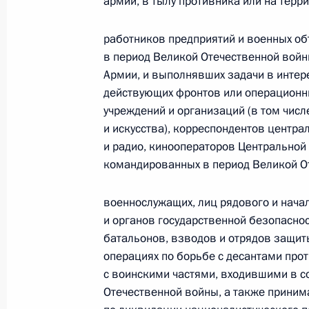
армии, в тылу противника или на терри
России
Президента Ро
работников предприятий и военных об
События
Президент России
Текущий ресурс
в период Великой Отечественной войн
Структура
Конституция Росс
Армии, и выполнявших задачи в интер
Видео и фото
Государственная
действующих фронтов или операционны
Документы
символика
учреждений и организаций (в том числ
Контакты
Обратиться к Пре
и искусства), корреспондентов центр
Поиск
Президент Росси
и радио, кинооператоров Центральной
гражданам школь
возраста
Для СМИ
командированных в период Великой О
Виртуальный тур 
Кремлю
Подписаться
военнослужащих, лиц рядового и нача
Владимир Путин 
Справочник
личный сайт
и органов государственной безопасно
Дикая природа Ро
батальонов, взводов и отрядов защит
Версия для людей
операциях по борьбе с десантами про
с ограниченными
возможностями
с воинскими частями, входившими в с
Отечественной войны, а также приним
English