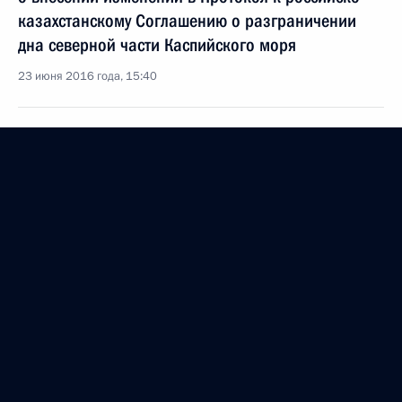
казахстанскому Соглашению о разграничении
дна северной части Каспийского моря
23 июня 2016 года, 15:40
Встреча с Президентом Казахстана Нурсултаном
Назарбаевым
17 июня 2016 года, 14:15
Начало заседания Высшего Евразийского
экономического совета в расширенном составе
31 мая 2016 года, 12:30
Встреча с Президентом Казахстана Нурсултаном