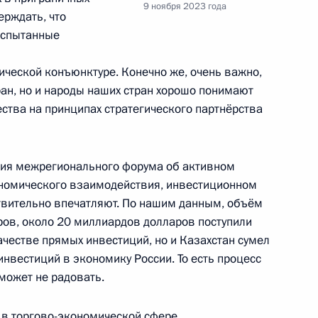
9 ноября 2023 года
ерждать, что
испытанные
вок российского газа
ческой конъюнктуре. Конечно же, очень важно,
захстана
ран, но и народы наших стран хорошо понимают
ства на принципах стратегического партнёрства
тия межрегионального форума об активном
ами Белоруссии, Казахстана
ономического взаимодействия, инвестиционном
ствительно впечатляют. По нашим данным, объём
ров, около 20 миллиардов долларов поступили
ачестве прямых инвестиций, но и Казахстан сумел
нвестиций в экономику России. То есть процесс
может не радовать.
экономического совета
 в торгово-экономической сфере,