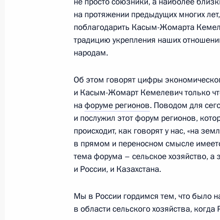
не просто союзники, а наиболее близ
Поздравления лидерам и граждана
на протяжении предыдущих многих лет, 
поблагодарить Касым-Жомарта Кемелеви
по случаю 78-й годовщины Победы
традицию укрепления наших отношений
войне
народам.
8 мая 2023 года, 12:00
Об этом говорят цифры экономического
и Касым-Жомарт Кемелевич только что
Телефонный разговор с Президент
на
форуме регионов
. Поводом для сег
Жомартом Токаевым
и послужил этот форум регионов, кото
происходит, как говорят у нас, «на зем
6 марта 2023 года, 12:30
в прямом и переносном смысле имеется
тема форума – сельское хозяйство, а
и России, и Казахстана.
Телефонный разговор с Президент
Жомартом Токаевым
Мы в России гордимся тем, что было н
в области сельского хозяйства, когда
20 января 2023 года, 11:40