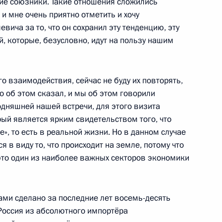
кие союзники. Такие отношения сложились
м иностранных государств
и мне очень приятно отметить и хочу
ча за то, что он сохранил эту тенденцию, эту
 в Великой Отечественной
, которые, безусловно, идут на пользу нашим
 взаимодействия, сейчас не буду их повторять,
 об этом сказал, и мы об этом говорили
ом Казахстана Касым-
одняшней нашей встречи, для этого визита
рый является ярким свидетельством того, что
ле», то есть в реальной жизни. Но в данном случае
 в виду то, что происходит на земле, потому что
 это один из наиболее важных секторов экономики
ом Казахстана Касым-
ами сделано за последние лет восемь-десять
 Россия из абсолютного импортёра