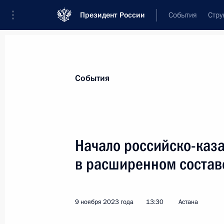
Президент России
События
Стру
Материалы по выбранной теме
События
Казахстан,
563 результата
Начало российско-каза
Показа
в расширенном состав
Телефонные разговоры с президен
Белоруссии, Казахстана, Киргизии,
9 ноября 2023 года
13:30
Астана
18 марта 2024 года, 12:25