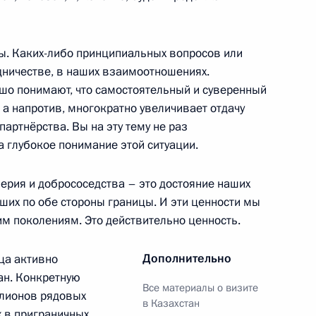
ы. Каких-либо принципиальных вопросов или
дничестве, в наших взаимоотношениях.
Казахстан с официальным
ошо понимают, что самостоятельный и суверенный
, а напротив, многократно увеличивает отдачу
артнёрства. Вы на эту тему не раз
 глубокое понимание этой ситуации.
том Казахстана
рия и добрососедства – это достояние наших
ших по обе стороны границы. И эти ценности мы
м поколениям. Это действительно ценность.
Дополнительно
ца активно
ан. Конкретную
Все материалы о визите
а Касым-Жомартом Токаевым
ллионов рядовых
в Казахстан
 в приграничных