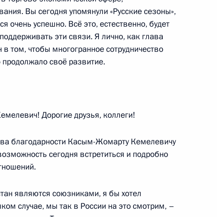
ования. Вы сегодня упомянули «Русские сезоны»,
я очень успешно. Всё это, естественно, будет
поддерживать эти связи. Я лично, как глава
 в том, чтобы многогранное сотрудничество
 продолжало своё развитие.
о экономического форума
елевич! Дорогие друзья, коллеги!
лова благодарности Касым-Жомарту Кемелевичу
ь возможность сегодня встретиться и подробно
ом Казахстана Касым-
тношений.
стан являются союзниками, я бы хотел
яком случае, мы так в России на это смотрим, –