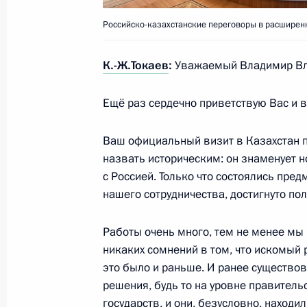
Официальный визит в Республику К
Российско-казахстанские переговоры в расширенн
межрегионального сотрудничества 
К.-Ж.Токаев
:
Уважаемый Владимир Вл
9 ноября 2023 года
Ещё раз сердечно приветствую Вас и в
Президент России и Президент Каз
Ваш официальный визит в Казахстан п
для СМИ
назвать историческим: он знаменует н
9 ноября 2023 года, 14:45
с Россией. Только что состоялись пр
нашего сотрудничества, достигнуто п
Работы очень много, тем не менее мы 
Российско-казахстанские перегово
никаких сомнений в том, что искомый 
9 ноября 2023 года, 13:50
это было и раньше. И ранее существо
решения, будь то на уровне правитель
государств, и они, безусловно, находи