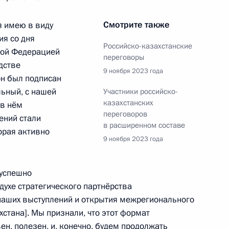
переговоров в расширенном
Смотрите также
я имею в виду
ия со дня
Российско-казахстанские
кой Федерацией
переговоры
дстве
9 ноября 2023 года
он был подписан
реговоров в узком составе
льный, с нашей
Участники российско-
казахстанских
 в нём
переговоров
ений стали
в расширенном составе
орая активно
9 ноября 2023 года
ества России и Казахстана
 успешно
духе стратегического партнёрства
 наших выступлений и открытия межрегионального
хстана]. Мы признали, что этот формат
равда»
ен, полезен, и, конечно, будем продолжать