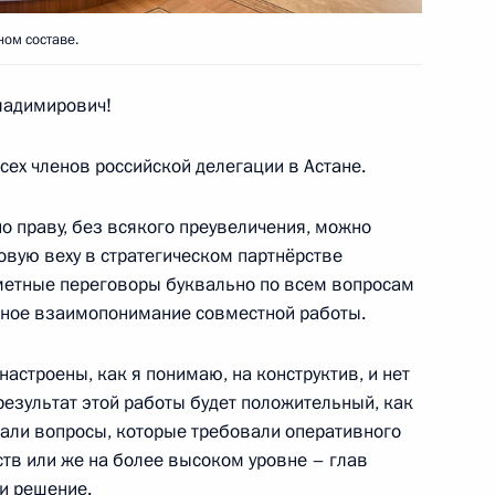
азахстан. Форум
ом составе.
России и Казахстана
адимирович!
сех членов российской делегации в Астане.
ахстана сделали заявления
о праву, без всякого преувеличения, можно
овую веху в стратегическом партнёрстве
едметные переговоры буквально по всем вопросам
олное взаимопонимание совместной работы.
настроены, как я понимаю, на конструктив, и нет
ры
результат этой работы будет положительный, как
вали вопросы, которые требовали оперативного
ств или же на более высоком уровне – глав
ли решение.