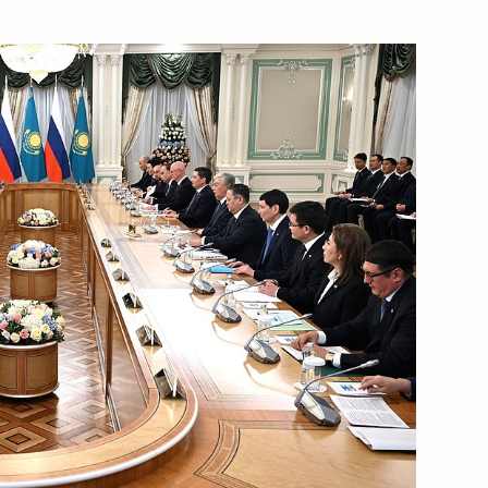
ом Казахстана Касым-
а Касым-Жомартом Токаевым
экономического совета