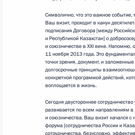
Начало российско-казахстанских 
составе
Символично, что это важное событие, 
Ваш визит, проходит в канун десятилет
9 ноября 2023 года, 13:30
подписания
Договора
[между Российс
и Республикой Казахстан] о добрососе
и союзничестве в XXI веке. Напомню, 
Начало российско-казахстанских пе
11 ноября 2013 года. Это фундамента
точки зрения, документ, и заложенные
9 ноября 2023 года, 12:15
долгосрочные принципы взаимоотнош
конкретной программой действий, кот
воплощается в жизнь.
Форум межрегионального сотруднич
9 ноября 2023 года, 11:45
Сегодня двустороннее сотрудничество
развивается по всем направлениям в 
и союзничества. Ваш визит начался с
форума [сотрудничества России и Каза
Интервью газете «Казахстанская п
сотрудничества, безусловно, эффектив