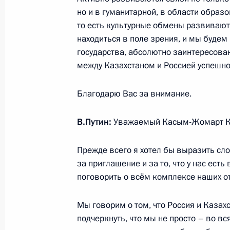
но и в гуманитарной, в области образ
то есть культурные обмены развиваютс
Заседание ВЕЭС в узком составе
находиться в поле зрения, и мы будем 
государства, абсолютно заинтересован
25 мая 2023 года, 15:05
между Казахстаном и Россией успешно
Благодарю Вас за внимание.
Пленарное заседание Евразийског
24 мая 2023 года, 18:35
В.Путин:
Уважаемый Касым-Жомарт Кем
Прежде всего я хотел бы выразить с
за приглашение и за то, что у нас ест
Телефонный разговор с Президент
поговорить о всём комплексе наших о
Жомартом Токаевым
17 мая 2023 года, 11:10
Мы говорим о том, что Россия и Казах
подчеркнуть, что мы не просто – во вс