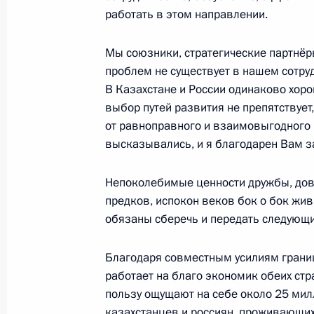
8 ноября 2023 года, 00:00
работать в этом направлении.
Мы союзники, стратегические партнёр
проблем не существует в нашем сотру
9 ноября Владимир Путин посетит 
В Казахстане и России одинаково хор
визитом
выбор путей развития не препятствует
7 ноября 2023 года, 12:00
от равноправного и взаимовыгодного п
высказывались, и я благодарен Вам за
Неформальная встреча с Президен
Непоколебимые ценности дружбы, дове
и Президентом Узбекистана
предков, испокон веков бок о бок жив
обязаны сберечь и передать следующи
17 октября 2023 года, 20:30
Благодаря совместным усилиям грани
работает на благо экономик обеих стр
Встреча с Президентом Казахстан
пользу ощущают на себе около 25 ми
казахстанцев и россиян, проживающих
7 октября 2023 года, 16:30