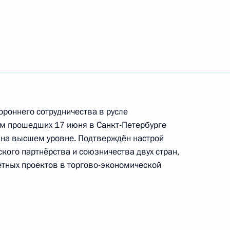
ом Казахстана Касым-
роннего сотрудничества в русле
гам прошедших 17 июня в Санкт-Петербурге
ом Казахстана Касым-
на высшем уровне. Подтверждён настрой
кого партнёрства и союзничества двух стран,
тных проектов в торгово-экономической
ом Казахстана Касым-