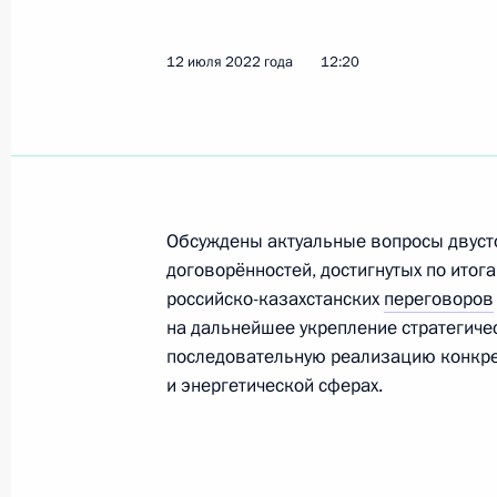
8 мая 2023 года, 12:00
12 июля 2022 года
12:20
Телефонный разговор с Президент
Жомартом Токаевым
6 марта 2023 года, 12:30
Обсуждены актуальные вопросы двусто
договорённостей, достигнутых по ито
Телефонный разговор с Президент
российско-казахстанских
переговоров
Жомартом Токаевым
на дальнейшее укрепление стратегичес
последовательную реализацию конкре
20 января 2023 года, 11:40
и энергетической сферах.
Телефонный разговор с Президент
Жомартом Токаевым