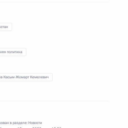
хстан
няя политика
отокола о внесении
ское межправсоглашение
ев Касым-Жомарт Кемелевич
честве в области поставок
ован в разделе:
Новости