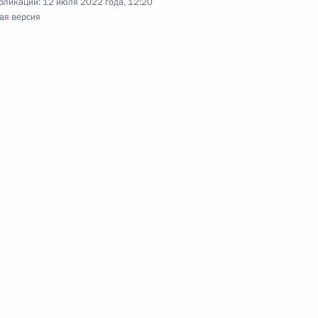
ества России и Казахстана
бликации:
12 июля 2022 года, 12:20
ая версия
захстанские переговоры
 специальный налоговый
дов на территории Байконура