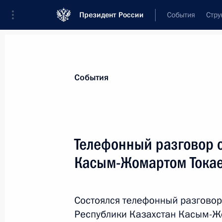
Президент России
События
Стру
Материалы по выбранной теме
События
Казахстан,
563 результата
Телефонный разговор 
Показа
Касым-Жомартом Тока
Поздравления лидерам и граждана
по случаю 78-й годовщины Победы
Состоялся телефонный разговор
войне
Республики Казахстан Касым-Ж