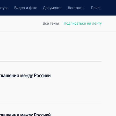
ктура
Видео и фото
Документы
Контакты
Поиск
Все темы
Подписаться на ленту
глашения между Россией
глашения между Россией