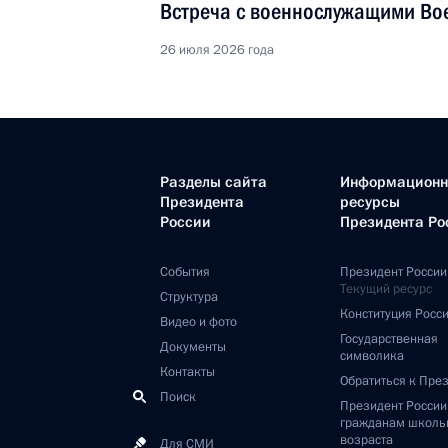
Встреча с военнослужащими Во
26 июля 2026 года
Разделы сайта
Информацион
Президента
ресурсы
России
Президента Ро
События
Президент России
Текущий ресурс
Структура
Конституция Росс
Видео и фото
Государственная
Документы
символика
Контакты
Обратиться к Пре
Поиск
Президент Росси
гражданам школь
возраста
Для СМИ