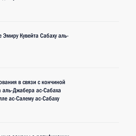
 Эмиру Кувейта Сабаху аль-
вания в связи с кончиной
а аль-Джабера ас-Сабаха
лле ас-Салему ас-Сабаху