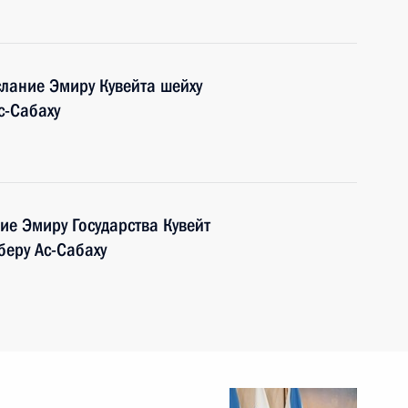
слание Эмиру Кувейта шейху
с-Сабаху
ие Эмиру Государства Кувейт
беру Ас-Сабаху