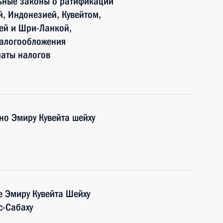
ьные законы о ратификации
й, Индонезией, Кувейтом,
ей и Шри-Ланкой,
налогообложения
латы налогов
но Эмиру Кувейта шейху
е Эмиру Кувейта Шейху
с-Сабаху