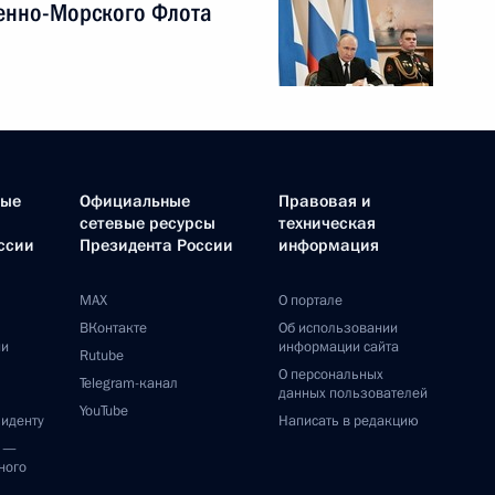
енно-Морского Флота
ные
Официальные
Правовая и
сетевые ресурсы
техническая
ссии
Президента России
информация
MAX
О портале
ВКонтакте
Об использовании
ии
информации сайта
Rutube
О персональных
Telegram-канал
данных пользователей
YouTube
зиденту
Написать в редакцию
и —
ного