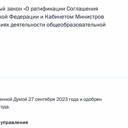
ый закон «О ратификации Соглашения
кой Федерации и Кабинетом Министров
виях деятельности общеобразовательной
ом Киргизии Садыром
ом Киргизии Садыром
енной Думой 27 сентября 2023 года и одобрен
ода.
зии Садыром Жапаровым
 управления