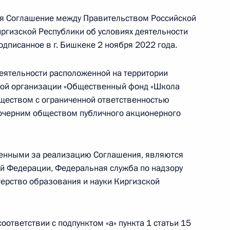
я Соглашение между Правительством Российской
гизской Республики об условиях деятельности
дписанное в г. Бишкеке 2 ноября 2022 года.
имира Путина с Президентом
еятельности расположенной на территории
ой организации «Общественный фонд «Школа
ществом с ограниченной ответственностью
очерним обществом публичного акционерного
м иностранных государств
 в Великой Отечественной
енными за реализацию Соглашения, являются
й Федерации, Федеральная служба по надзору
терство образования и науки Киргизской
ления по случаю праздника
ответствии с подпунктом «а» пункта 1 статьи 15