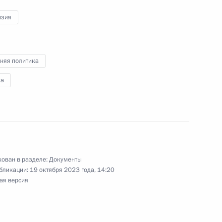
изия
няя политика
м иностранных государств
а
 в Великой Отечественной
тами Азербайджана,
ован в разделе:
Документы
бликации:
19 октября 2023 года, 14:20
 Таджикистана и Узбекистана
ая версия