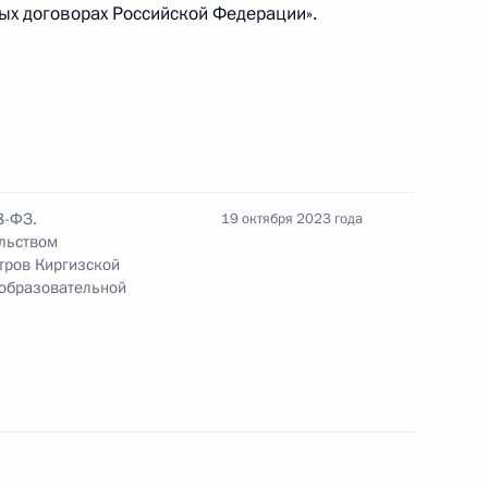
 Казахстана, Киргизии,
ых договорах Российской Федерации».
бекистана
емонии открытия Дней
8-ФЗ.
19 октября 2023 года
льством
тров Киргизской
еобразовательной
– участников СНГ
ом Киргизии Садыром