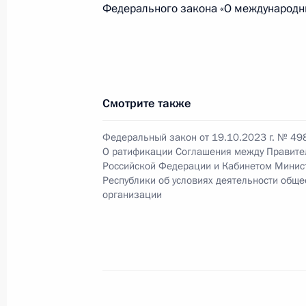
Навруз президентам Азербайджана,
Федерального закона «О международн
Таджикистана, Туркменистана и Уз
21 марта 2025 года, 10:30
Смотрите также
Видеообращение к участникам цер
культуры Киргизии в России
Федеральный закон от 19.10.2023 г. № 49
20 октября 2024 года, 19:00
О ратификации Соглашения между Правите
Российской Федерации и Кабинетом Минис
Республики об условиях деятельности общ
организации
Заседание Совета глав государств 
8 октября 2024 года, 15:00
Телефонный разговор с Президент