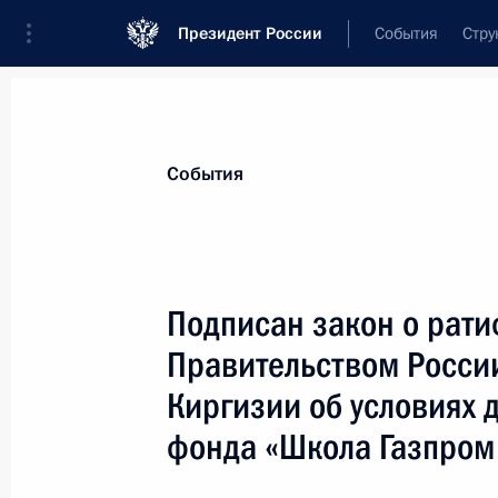
Президент России
События
Стру
Материалы по выбранной теме
События
Киргизия,
271 результат
Подписан закон о рат
Показа
Правительством Росси
Киргизии об условиях 
Ратифицирован Протокол о внесени
фонда «Школа Газпром
киргизское межправсоглашение о с
поставок нефти и нефтепродуктов