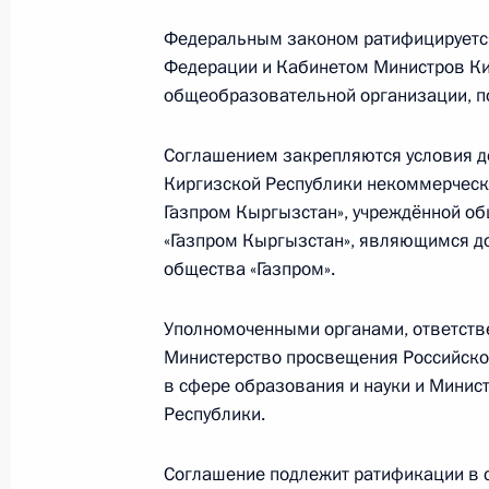
2 июля 2025 года, 16:30
Федеральным законом ратифицируетс
Федерации и Кабинетом Министров Кир
общеобразовательной организации, по
2 июля состоятся переговоры Влад
Киргизии Садыром Жапаровым
Соглашением закрепляются условия д
1 июля 2025 года, 12:05
Киргизской Республики некоммерческ
Газпром Кыргызстан», учреждённой об
«Газпром Кыргызстан», являющимся д
Поздравления лидерам и граждана
общества «Газпром».
по случаю 80-й годовщины Победы
войне
Уполномоченными органами, ответств
Министерство просвещения Российско
8 мая 2025 года, 12:00
в сфере образования и науки и Минис
Республики.
Владимир Путин направил поздрав
Соглашение подлежит ратификации в со