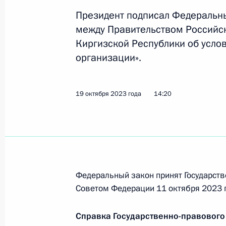
29 сентября 2025 года, 15:00
Президент подписал Федеральн
между Правительством Российс
Киргизской Республики об усло
Телефонный разговор с Президент
организации».
Жапаровым
18 августа 2025 года, 17:05
19 октября 2023 года
14:20
Телефонный разговор с Президент
Жапаровым
10 августа 2025 года, 16:55
Федеральный закон принят Государств
Советом Федерации 11 октября 2023 г
Переговоры с Президентом Кирги
Справка Государственно-правового