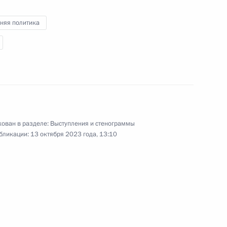
няя политика
имира Путина с Президентом
м иностранных государств
ован в разделе:
Выступления и стенограммы
бликации:
13 октября 2023 года, 13:10
 в Великой Отечественной
ления по случаю праздника