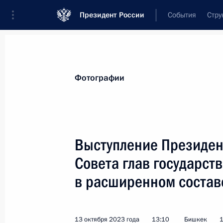
Президент России
События
Стру
Материалы по выбранной теме
Фотографии
Киргизия,
271 результат
Выступление Президен
Показа
Совета глав государств
в расширенном состав
Ратифицирован Протокол о внесени
киргизское межправсоглашение о с
поставок нефти и нефтепродуктов
13 октября 2023 года
13:10
Бишкек
1