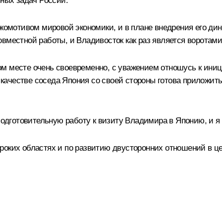
тных задач России.
окомотивом мировой экономики, и в плане внедрения его д
вместной работы, и Владивосток как раз является воротами
м месте очень своевременно, с уважением отношусь к иниц
 В качестве соседа Япония со своей стороны готова приложи
отовительную работу к визиту Владимира в Японию, и я при
роких областях и по развитию двусторонних отношений в ц