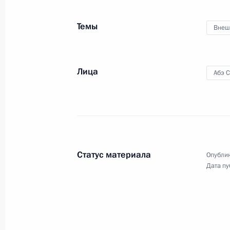
Путиным
Темы
Внеш
25 апреля 2013 года
Видео, 36 мин.
Лица
Абэ 
Статус материала
Опублик
Дата пу