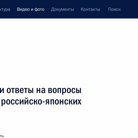
ктура
Видео и фото
Документы
Контакты
Поиск
си
ия, встречи
Встречи со СМИ
апрель, 2013
ть следующие материалы
и ответы на вопросы
 российско-японских
Заседание Совета по науке
и образованию
ль