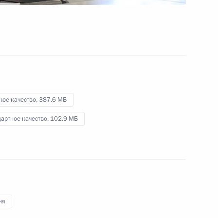
законодателей
26 апреля 2013 года
Видео, 3 мин.
кое качество,
387.6 МБ
артное качество,
102.9 МБ
ия
Совещание