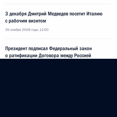
3 декабря Дмитрий Медведев посетит Италию
с рабочим визитом
25 ноября 2009 года, 12:00
Президент подписал Федеральный закон
о ратификации Договора между Россией
и Италией о сотрудничестве в области
усыновления детей
9 ноября 2009 года, 20:00
Телефонный разговор с Председателем Совета
министров Италии Сильвио Берлускони
11 июля 2009 года, 13:00