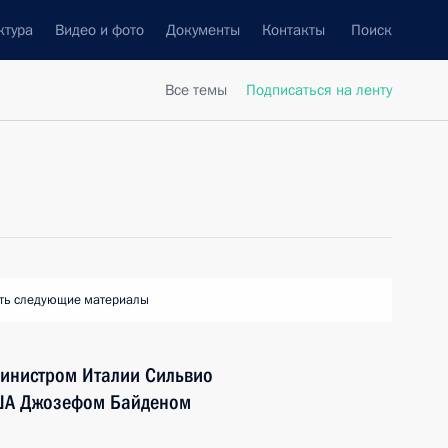
ктура
Видео и фото
Документы
Контакты
Поиск
Все темы
Подписаться на ленту
ть следующие материалы
министром Италии Сильвио
США Джозефом Байденом