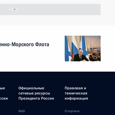
енно-Морского Флота
ные
Официальные
Правовая и
сетевые ресурсы
техническая
ссии
Президента России
информация
MAX
О портале