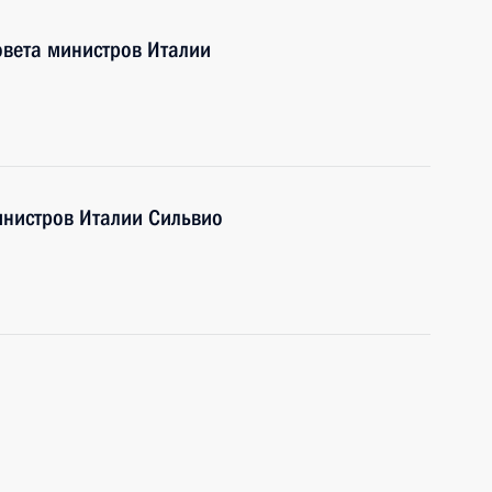
овета министров Италии
инистров Италии Сильвио