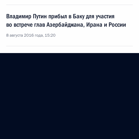
Владимир Путин прибыл в Баку для участия
во встрече глав Азербайджана, Ирана и России
8 августа 2016 года, 15:20
Интервью Азербайджанскому государственному
информационному агентству «АзерТАдж»
5 августа 2016 года, 11:05
Телефонный разговор с Президентом Ирана
Хасаном Рухани
28 марта 2016 года, 13:30