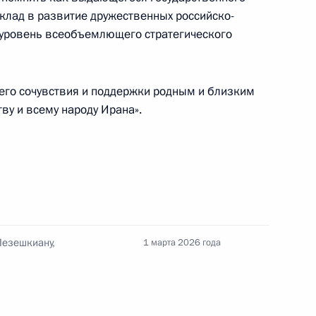
клад в развитие дружественных российско-
 уровень всеобъемлющего стратегического
ом Верховного руководителя
его сочувствия и поддержки родным и близким
а Али Хаменеи
ву и всему народу Ирана».
 Совета Безопасности
Пезешкиану,
1 марта 2026 года
ета национальной
и