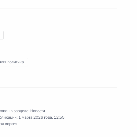
ом Ирана Масудом
няя политика
ом Ирана Масудом
ован в разделе:
Новости
бликации:
1 марта 2026 года, 12:55
судом Пезешкианом
ая версия