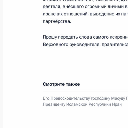
6 марта 2026 года, 22:30
деятеля, внёсшего огромный личный в
иранских отношений, выведение их на
партнёрства.
Соболезнования в связи с убийств
Прошу передать слова самого искренн
Исламской Республики Иран Сейед
Верховного руководителя, правительст
1 марта 2026 года, 12:55
Совещание с постоянными членами
Смотрите также
28 февраля 2026 года, 16:30
Его Превосходительству господину Масуду 
Президенту Исламской Республики Иран
Встреча с секретарём Высшего сов
безопасности Ирана Али Лариджан
30 января 2026 года, 20:20