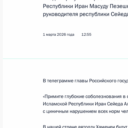
Республики Иран Масуду Пезешк
12 апреля 2026 года, 15:05
руководителя республики Сейеда
Поздравления по случаю праздник
1 марта 2026 года
12:55
21 марта 2026 года, 09:00
Телефонный разговор с Президент
Пезешкианом
В телеграмме главы Российского госуда
10 марта 2026 года, 18:55
«Примите глубокие соболезнования в 
Исламской Республики Иран Сейеда А
с циничным нарушением всех норм че
Телефонный разговор с Президент
Пезешкианом
В нашей стране аятоллу Хаменеи буду