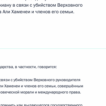
иану в связи с убийством Верховного
 Али Хаменеи и членов его семьи.
а Навруз
ом Ирана Масудом
рства, в частности, говорится:
связи с убийством Верховного руководителя
ли Хаменеи и членов его семьи, совершённым
ловеческой морали и международного права.
ом Ирана Масудом
т помнить как выдающегося государственного