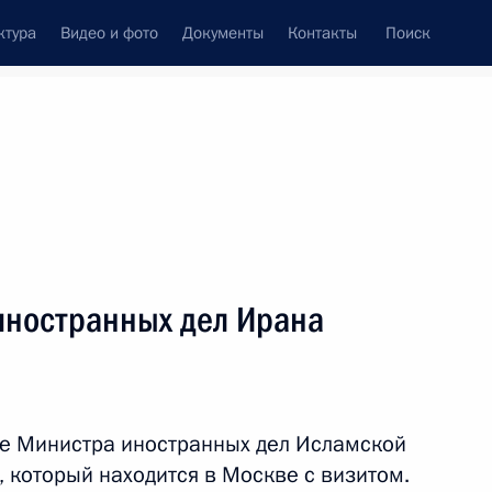
ктура
Видео и фото
Документы
Контакты
Поиск
Все темы
Подписаться на ленту
иностранных дел Ирана
 дел Ирана Аббасом Аракчи
ле Министра иностранных дел Исламской
ом Ирана Масудом
 который находится в Москве с визитом.