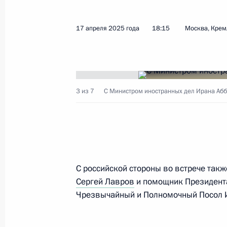
12 апреля 2026 года, 15:05
17 апреля 2025 года
18:15
Москва, Крем
Поздравления по случаю праздник
21 марта 2026 года, 09:00
3 из 7
С Министром иностранных дел Ирана Абб
Телефонный разговор с Президент
Пезешкианом
10 марта 2026 года, 18:55
С российской стороны во встрече такж
Сергей Лавров
и помощник Президен
Чрезвычайный и Полномочный Посол И
Телефонный разговор с Президент
Пезешкианом