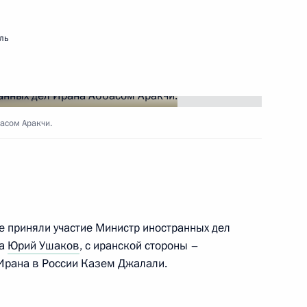
ль
а Навруз
асом Аракчи.
ом Ирана Масудом
е приняли участие Министр иностранных дел
та
Юрий Ушаков
, с иранской стороны –
рана в России Казем Джалали.
ом Ирана Масудом