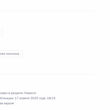
ом Верховного руководителя
а Али Хаменеи
няя политика
 Совета Безопасности
ован в разделе:
Новости
ета национальной
бликации:
17 апреля 2025 года, 18:15
и
ая версия