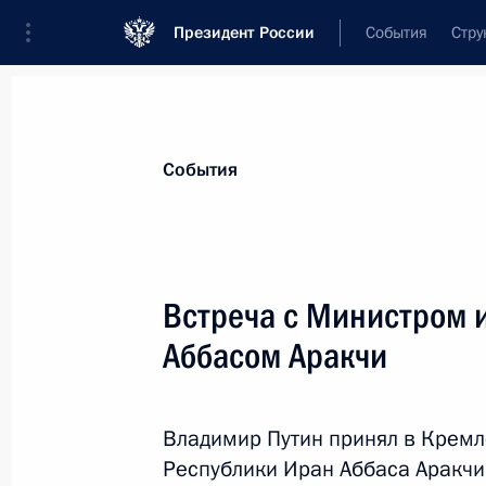
Президент России
События
Стру
Материалы по выбранной теме
События
Иран,
183 результата
Встреча с Министром 
Встреча с Министром иностранных
Аббасом Аракчи
27 апреля 2026 года, 16:40
Владимир Путин принял в Крем
Телефонный разговор с Президент
Республики Иран Аббаса Аракчи,
Пезешкианом