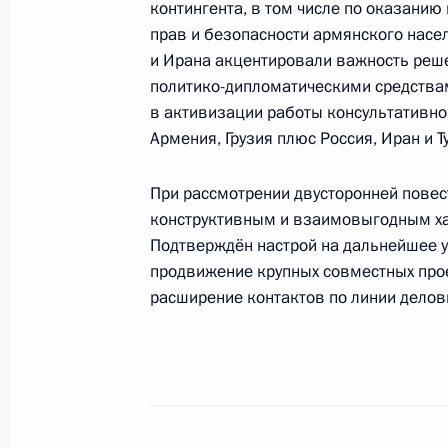
контингента, в том числе по оказани
прав и безопасности армянского насе
Церемония подписания межправcо
и Ирана акцентировали важность реш
о сотрудничестве по созданию желе
политико-дипломатическими средства
17 мая 2023 года, 11:50
в активизации работы консультативно
Армения, Грузия плюс Россия, Иран и Т
Телефонный разговор с Президент
При рассмотрении двусторонней пове
конструктивным и взаимовыгодным ха
6 марта 2023 года, 13:50
Подтверждён настрой на дальнейшее у
продвижение крупных совместных прое
расширение контактов по линии деловы
Телефонный разговор с Президент
19 января 2023 года, 16:10
Телефонный разговор с Президент