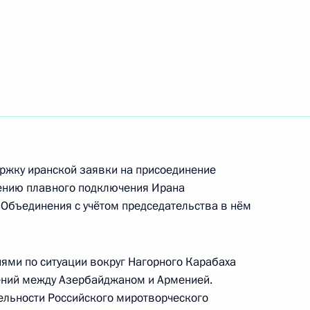
ом Ирана Эбрахимом Раиси
ом Ирана Эбрахимом Раиси
ржку иранской заявки на присоединение
ению плавного подключения Ирана
 Объединения с учётом председательства в нём
ом Ирана Эбрахимом Раиси
ями по ситуации вокруг Нагорного Карабаха
ений между Азербайджаном и Арменией.
ельности Российского миротворческого