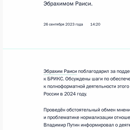
Эбрахимом Раиси.
16 октября 2023 года, 18:20
26 сентября 2023 года
14:20
Телефонный разговор с Президент
26 сентября 2023 года, 14:20
Телефонный разговор с Президент
Эбрахим Раиси
поблагодарил за подде
17 августа 2023 года, 18:45
к БРИКС. Обсуждены шаги по обеспеч
к полноформатной деятельности этого
России в 2024 году.
Телефонный разговор с Президент
Проведён обстоятельный обмен мнени
26 июня 2023 года, 14:05
и проблематике нормализации отнош
Владимир Путин информировал о деят