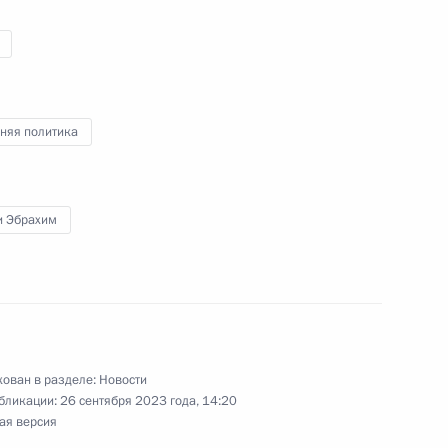
ом Ирана Сейедом
няя политика
и Эбрахим
едом Эбрахимом Раиси
ован в разделе:
Новости
в государств – гарантов
бликации:
26 сентября 2023 года, 14:20
ая версия
 сирийскому урегулированию