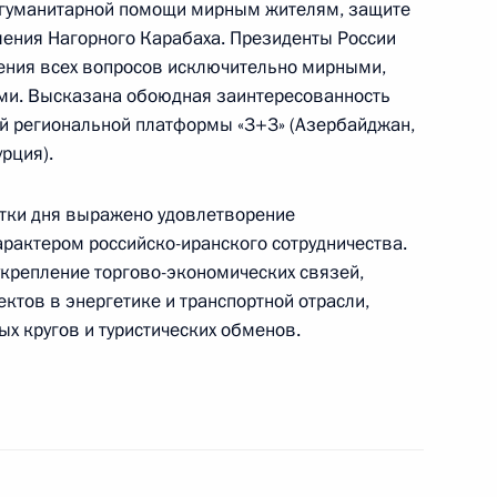
ю гуманитарной помощи мирным жителям, защите
ления Нагорного Карабаха. Президенты России
глашения с Ираном
ения всех вопросов исключительно мирными,
зной дороги Решт – Астара
ми. Высказана обоюдная заинтересованность
й региональной платформы «3+3» (Азербайджан,
урция).
ом Ирана Эбрахимом Раиси
стки дня выражено удовлетворение
рактером российско-иранского сотрудничества.
крепление торгово-экономических связей,
ктов в энергетике и транспортной отрасли,
х кругов и туристических обменов.
ом Ирана Эбрахимом Раиси
ом Ирана Эбрахимом Раиси