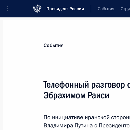
Президент России
События
Стру
Материалы по выбранной теме
События
Иран,
183 результата
Телефонный разговор 
Показа
Эбрахимом Раиси
Телефонные разговоры с Президен
Президентом Ирана Эбрахимом Раи
По инициативе иранской сторон
Махмудом Аббасом и Президентом 
Владимира Путина с Президент