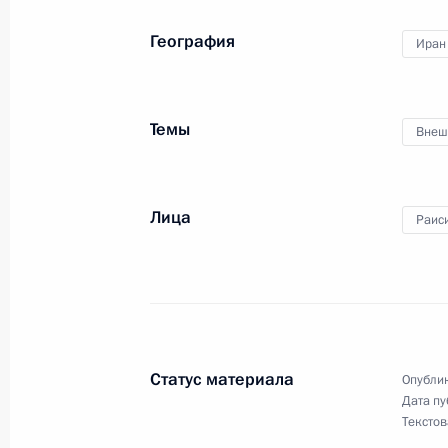
11 января 2023 года, 18:10
География
Иран
Телефонный разговор с Президент
Темы
Внеш
Эбрахимом Раиси
12 ноября 2022 года, 20:00
Лица
Раис
Встреча с Президентом Ирана Сей
15 сентября 2022 года, 12:30
Статус материала
Опублик
Рабочий визит в Иран. Встреча гла
Дата пу
Текстов
Астанинского процесса содействия