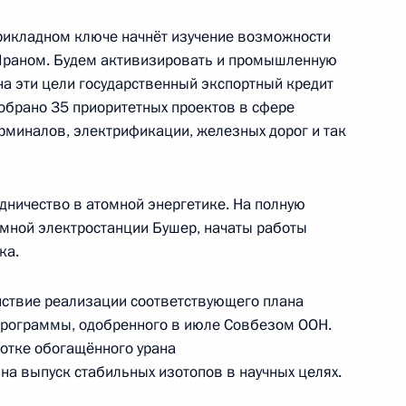
рикладном ключе начнёт изучение возможности
 Ираном. Будем активизировать и промышленную
ом Ирана Хасаном Рухани
на эти цели государственный экспортный кредит
обрано 35 приоритетных проектов в сфере
ерминалов, электрификации, железных дорог и так
ртёров газа
ничество в атомной энергетике. На полную
мной электростанции Бушер, начаты работы
ка.
ствие реализации соответствующего плана
программы, одобренного в июле Совбезом ООН.
ботке обогащённого урана
на выпуск стабильных изотопов в научных целях.