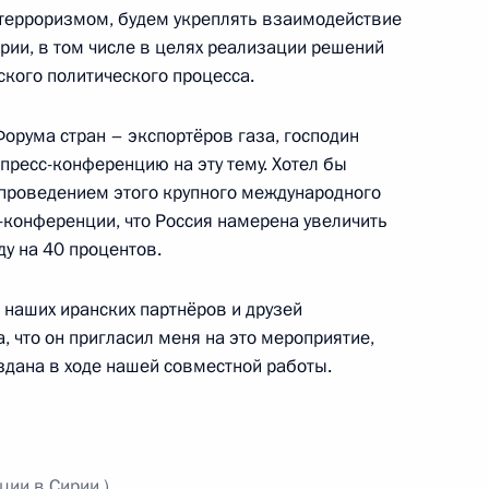
в газа
терроризмом, будем укреплять взаимодействие
рии, в том числе в целях реализации решений
кого политического процесса.
Форума стран – экспортёров газа, господин
м Ирана Али Хаменеи
пресс-конференцию на эту тему. Хотел бы
проведением этого крупного международного
-конференции, что Россия намерена увеличить
у на 40 процентов.
им визитом Иран
 наших иранских партнёров и друзей
, что он пригласил меня на это мероприятие,
здана в ходе нашей совместной работы.
ом Ирана Хасаном Рухани
ции в Сирии.)