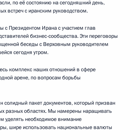
асли, по её состоянию на сегодняшний день,
ых встреч с иранским руководством.
 с Президентом Ирана с участием глав
участия во встрече глав
дставителей бизнес-сообщества. Эти переговоры
ыщенной беседы с Верховным руководителем
ейся сегодня утром.
весь комплекс наших отношений в сфере
арственному
одной арене, по вопросам борьбы
ТАдж»
ан солидный пакет документов, который призван
ых разных областях. Мы намерены наращивать
ем уделять необходимое внимание
ом Ирана Хасаном Рухани
ры, шире использовать национальные валюты