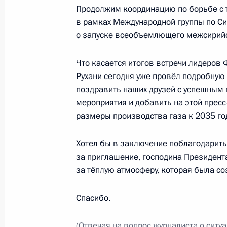
Саммит Форума стран – экспортёро
Продолжим координацию по борьбе с 
в рамках Международной группы по Си
23 ноября 2015 года, 18:00
о запуске всеобъемлющего межсирийс
Что касается итогов встречи лидеров 
Беседа с Верховным руководителе
Рухани сегодня уже провёл подробную 
23 ноября 2015 года, 15:10
поздравить наших друзей с успешным 
мероприятия и добавить на этой пресс
размеры производства газа к 2035 год
Президент России посетит с рабоч
Хотел бы в заключение поблагодарить
20 ноября 2015 года, 16:00
за приглашение, господина Президента
за тёплую атмосферу, которая была со
Телефонный разговор с Президент
Спасибо.
13 ноября 2015 года, 19:30
(Отвечая на вопрос журналиста о ситуа