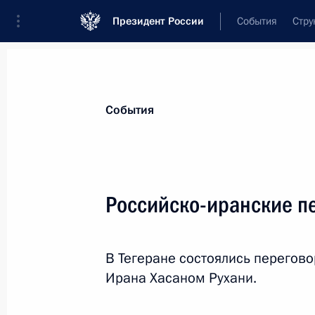
Президент России
События
Стру
Материалы по выбранной теме
События
Иран,
183 результата
Российско-иранские п
Показа
В Тегеране состоялись перегов
Телефонный разговор с Президент
Ирана Хасаном Рухани.
31 декабря 2016 года, 18:30