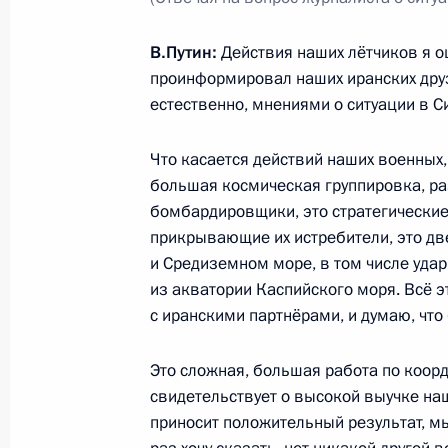
В.Путин:
Действия наших лётчиков я о
Беседа со спикером Исламского ко
проинформировал наших иранских дру
Али Лариджани
естественно, мнениями о ситуации в С
22 октября 2015 года, 21:30
Что касается действий наших военных,
большая космическая группировка, ра
бомбардировщики, это стратегически
Встреча с Президентом Ирана Хаса
прикрывающие их истребители, это дв
28 сентября 2015 года, 22:45
и Средиземном море, в том числе уда
из акватории Каспийского моря. Всё э
с иранскими партнёрами, и думаю, что
Заявление Президента России Влад
с завершением переговоров по ир
Это сложная, большая работа по коор
свидетельствует о высокой выучке на
14 июля 2015 года, 13:15
приносит положительный результат, м