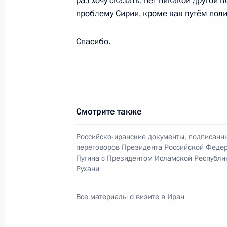
раз хочу сказать, нет никакой другой
проблему Сирии, кроме как путём пол
Встреча с Президентом Ирана Хаса
Спасибо.
9 июля 2015 года, 15:55
Внесено изменение в Указ о мера
Совета Безопасности ООН №1929
Смотрите также
13 апреля 2015 года, 15:35
Российско-иранские документы, подписанн
переговоров Президента Российской Феде
Путина с Президентом Исламской Республи
Телефонный разговор с Президент
Рухани
26 марта 2015 года, 18:50
Все материалы о визите в Иран