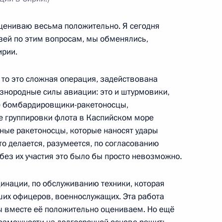
цениваю весьма положительно. Я сегодня
нсультативного совета Ирана
зей по этим вопросам, мы обменялись,
ирии.
 то это сложная операция, задействована
знородные силы авиации: это и штурмовики,
е бомбардировщики-ракетоносцы,
ном Рухани
е группировки флота в Каспийском море
рные ракетоносцы, которые наносят удары
то делается, разумеется, по согласованию
 без их участия это было бы просто невозможно.
имира Путина в связи
анской ядерной программе
динации, по обслуживанию техники, которая
ших офицеров, военнослужащих. Эта работа
ы вместе её положительно оцениваем. Но ещё