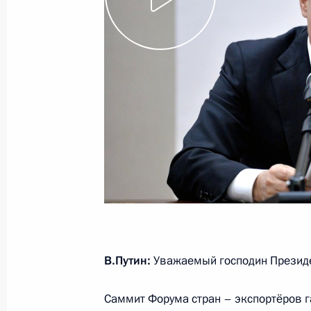
Телефонный разговор с Президент
28 ноября 2016 года, 20:50
Совещание с постоянными членами
11 августа 2016 года, 10:40
Трёхсторонняя встреча глав Азерб
8 августа 2016 года, 19:35
В.Путин:
Уважаемый господин Президе
Встреча с Президентом Ирана Хаса
Саммит Форума стран – экспортёров 