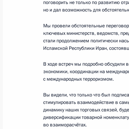
8 августа 2016 года, 16:45
поговорить не только по развитию отр
но и дал возможность для обстоятельн
Мы провели обстоятельные переговоры
Владимир Путин прибыл в Баку для 
ключевых министерств, ведомств, пре
Азербайджана, Ирана и России
стали продолжением политически нас
8 августа 2016 года, 15:20
Исламской Республики Иран, состоявш
В ходе встреч мы подробно обсудили 
Интервью Азербайджанскому госуд
экономики, координации на междунар
информационному агентству «Азер
с международных терроризмом.
5 августа 2016 года, 11:05
Вы видели, что только что был подпис
стимулировать взаимодействие в сам
динамику наших торговых связей, буд
Телефонный разговор с Президент
диверсификации товарной номенклату
во взаиморасчётах.
28 марта 2016 года, 13:30