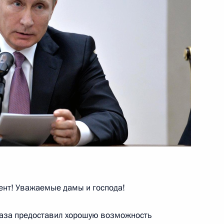
ом Ирана Хасаном Рухани
 Совета Безопасности
айджана, Ирана и России
нт! Уважаемые дамы и господа!
ном Рухани
газа предоставил хорошую возможность