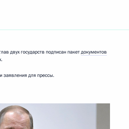
глашения между Россией
й защите капиталовложений
глав двух государств подписан пакет
документов
.
ом Ирана Хасаном Рухани
и заявления для прессы.
ом Ирана Хасаном Рухани