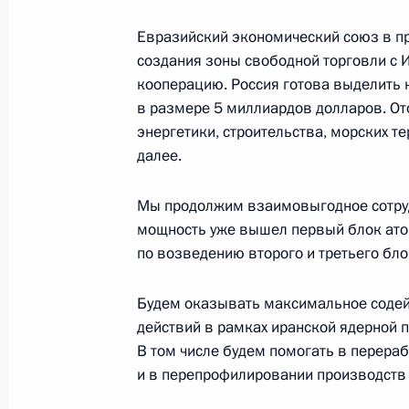
Евразийский экономический союз в п
создания зоны свободной торговли с
Телефонный разговор с Президент
кооперацию. Россия готова выделить 
24 февраля 2016 года, 14:20
в размере 5 миллиардов долларов. От
энергетики, строительства, морских т
далее.
Визит в Иран. Форум стран – экспо
Мы продолжим взаимовыгодное сотруд
23 ноября 2015 года
мощность уже вышел первый блок ато
по возведению второго и третьего бло
Российско-иранские переговоры
Будем оказывать максимальное содей
действий в рамках иранской ядерной 
23 ноября 2015 года, 23:00
В том числе будем помогать в перера
и в перепрофилировании производств 