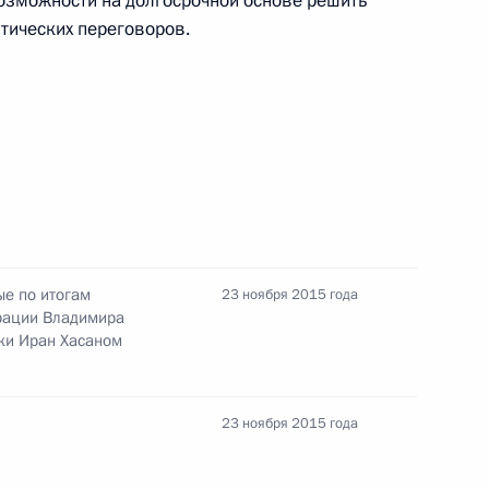
 возможности на долгосрочной основе решить
итических переговоров.
ном Рухани
х по выполнению резолюции
ые по итогам
23 ноября 2015 года
рации Владимира
ки Иран Хасаном
ом Ирана Хасаном Рухани
23 ноября 2015 года