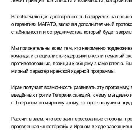
лежит принцип поэтапности и взаимности, который наш
Всеобъемлющая договорённость базируется на прочно
о гарантиях МАГАТЭ, включая дополнительный протоко
стабильности и сотрудничества, который будет закре
Мы признательны всем тем, кто неизменно поддержива
команда и специалисты-ядерщики внесли немалый эксп
противоположные, позиции к общему знаменателю. Вы
мирный характер иранской ядерной программы.
Иран получает возможность развивать эту программу,
введённых против Тегерана санкций, к чему мы давно
с Тегераном по мирному атому, которые получили подд
Рассчитываем, что все заинтересованные стороны, пр
проявленная «шестёркой» и Ираном в ходе завершивши