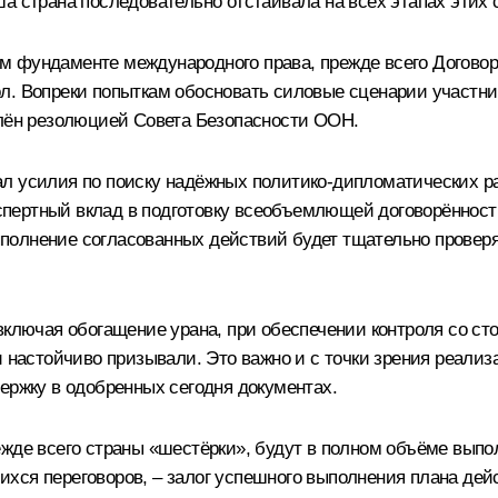
а страна последовательно отстаивала на всех этапах этих 
м фундаменте международного права, прежде всего Договор
л. Вопреки попыткам обосновать силовые сценарии участни
плён резолюцией Совета Безопасности ООН.
л усилия по поиску надёжных политико-дипломатических раз
ертный вклад в подготовку всеобъемлющей договорённости
полнение согласованных действий будет тщательно провер
 включая обогащение урана, при обеспечении контроля со с
 и настойчиво призывали. Это важно и с точки зрения реал
ержку в одобренных сегодня документах.
ежде всего страны «шестёрки», будут в полном объёме вып
хся переговоров, – залог успешного выполнения плана дейс