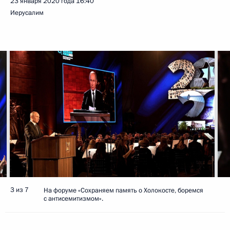
23 января 2020 года
16:40
Иерусалим
3 из 7
На форуме «Сохраняем память о Холокосте, боремся
с антисемитизмом».