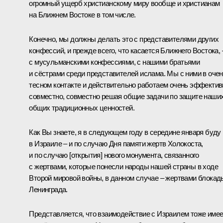
огромный ущерб христианскому миру вообще и христианам
на Ближнем Востоке в том числе.
Конечно, мы должны делать это с представителями других
конфессий, и прежде всего, что касается Ближнего Востока, 
с мусульманскими конфессиями, с нашими братьями
и сёстрами среди представителей ислама. Мы с ними в оче
тесном контакте и действительно работаем очень эффектив
совместно, совместно решая общие задачи по защите наши
общих традиционных ценностей.
Как Вы знаете, я в следующем году в середине января буду
в Израиле – и по случаю Дня памяти жертв Холокоста,
и по случаю [открытия] нового монумента, связанного
с жертвами, которые понесли народы нашей страны в ходе
Второй мировой войны, в данном случае – жертвами блокад
Ленинграда.
Представляется, что взаимодействие с Израилем тоже имее