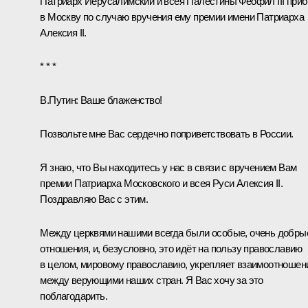
Патриарх Иерусалимский и всея Палестины Феофил III при
в Москву по случаю вручения ему премии имени Патриарха
Алексия II.
* * *
В.Путин:
Ваше блаженство!
Позвольте мне Вас сердечно поприветствовать в России.
Я знаю, что Вы находитесь у нас в связи с вручением Вам
премии Патриарха Московского и всея Руси Алексия II.
Поздравляю Вас с этим.
Между церквями нашими всегда были особые, очень добры
отношения, и, безусловно, это идёт на пользу православию
в целом, мировому православию, укрепляет взаимоотношен
между верующими наших стран. Я Вас хочу за это
поблагодарить.