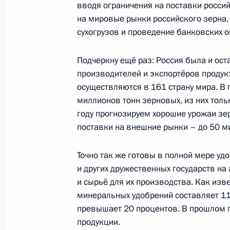
29 октября 2018 года, 11:30
вводя ограничения на поставки россий
на мировые рынки российского зерна,
сухогрузов и проведение банковских о
Соболезнования Президенту Индо
Подчеркну ещё раз: Россия была и ос
29 сентября 2018 года, 13:10
производителей и экспортёров продук
осуществляются в 161 страну мира. В
миллионов тонн зерновых, из них тол
году прогнозируем хорошие урожаи зе
Соболезнования Президенту Индо
поставки на внешние рынки – до 50 м
7 декабря 2016 года, 12:45
Точно так же готовы в полной мере уд
и других дружественных государств н
Заявления для прессы по итогам р
и сырьё для их производства. Как изв
переговоров
минеральных удобрений составляет 1
превышает 20 процентов. В прошлом г
18 мая 2016 года, 20:30
продукции.