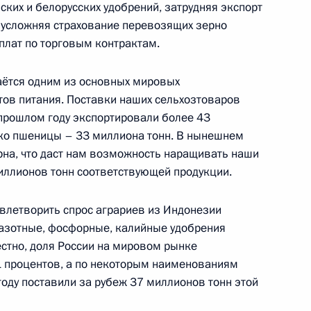
ских и белорусских удобрений, затрудняя экспорт
 усложняя страхование перевозящих зерно
плат по торговым контрактам.
незии Джоко Видодо
таётся одним из основных мировых
тов питания. Поставки наших сельхозтоваров
 прошлом году экспортировали более 43
ько пшеницы – 33 миллиона тонн. В нынешнем
рна, что даст нам возможность наращивать наши
незии Джоко Видодо
иллионов тонн соответствующей продукции.
овлетворить спрос аграриев из Индонезии
а азотные, фосфорные, калийные удобрения
оссийско-индонезийских
естно, доля России на мировом рынке
1 процентов, а по некоторым наименованиям
оду поставили за рубеж 37 миллионов тонн этой