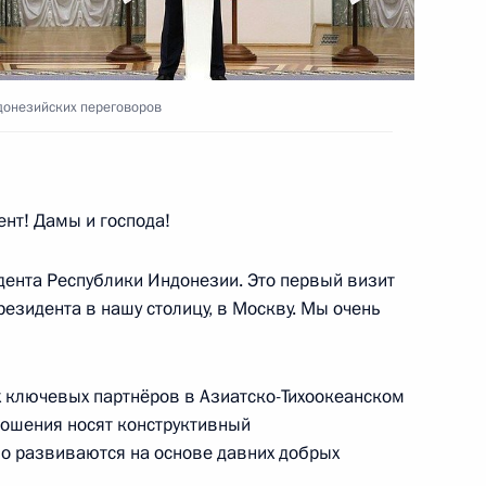
ндонезийских переговоров
сийско-индонезийских
нт! Дамы и господа!
ента Республики Индонезии. Это первый визит
оры
езидента в нашу столицу, в Москву. Мы очень
х ключевых партнёров в Азиатско-Тихоокеанском
ездку в СЗФО, в рамках
ношения носят конструктивный
тиях Петербургского
о развиваются на основе давних добрых
форума