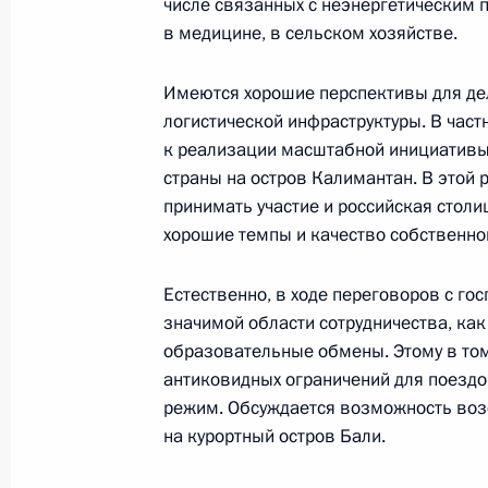
числе связанных с неэнергетическим 
в медицине, в сельском хозяйстве.
30 июня Владимир Путин проведёт
Индонезии Джоко Видодо
Имеются хорошие перспективы для дел
27 июня 2022 года, 17:20
логистической инфраструктуры. В час
к реализации масштабной инициативы
страны на остров Калимантан. В этой 
Телефонный разговор с Президент
принимать участие и российская столи
хорошие темпы и качество собственно
28 апреля 2022 года, 18:10
Естественно, в ходе переговоров с г
значимой области сотрудничества, как
Подписан закон о ратификации ро
образовательные обмены. Этому в том
договора о взаимной правовой по
антиковидных ограничений для поезд
режим. Обсуждается возможность во
9 ноября 2020 года, 14:20
на курортный остров Бали.