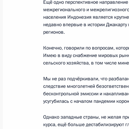
Ещё одно перспективное направление
Телефонный разговор с Президент
межрегионального и межрелигиозного д
13 апреля 2020 года, 15:50
населения Индонезия является крупне
недавно впервые в истории Джакарту 
регионов.
Поздравление Джоко Видодо по сл
Конечно, говорили по вопросам, котор
Президента Индонезии
Имею в виду снабжение мировых рынк
22 мая 2019 года, 12:35
сельского хозяйства, в том числе ми
Мы не раз подчёркивали, что разбала
Встреча с Президентом Индонезии
следствие многолетней безответствен
бесконтрольной эмиссии и накапливан
14 ноября 2018 года, 11:20
усугубилась с началом пандемии коро
Однако западные страны, не желая пр
Соболезнования Президенту Индо
курса, ещё больше дестабилизируют г