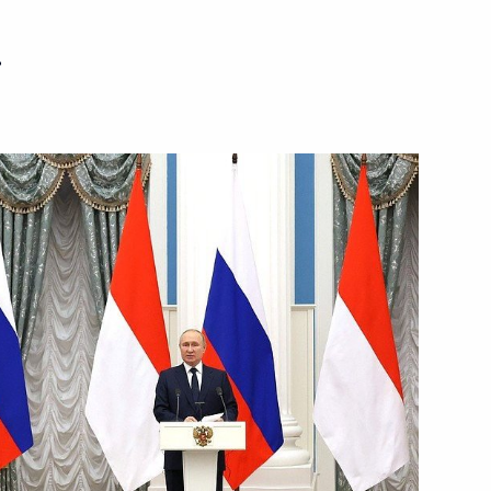
ь
димира Путина с Президентом
бианто
оры
ого международного