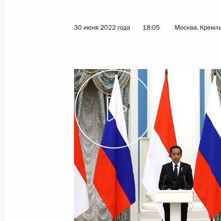
13 апреля 2026 года, 18:15
30 июня 2022 года
18:05
Москва, Кремл
13 апреля пройдут переговоры Вла
Республики Индонезии Прабово Су
12 апреля 2026 года, 15:00
Российско-индонезийские перегов
10 декабря 2025 года, 13:45
Пленарное заседание Петербургск
экономического форума