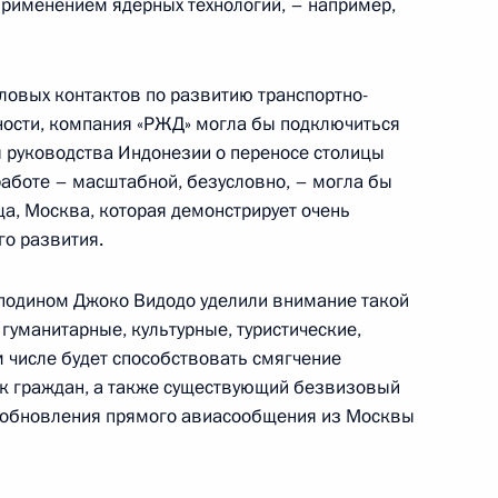
применением ядерных технологий, – например,
 переговоры с Президентом
овых контактов по развитию транспортно-
тности, компания «РЖД» могла бы подключиться
 руководства Индонезии о переносе столицы
работе – масштабной, безусловно, – могла бы
ом Индонезии Джоко Видодо
ца, Москва, которая демонстрирует очень
го развития.
осподином Джоко Видодо уделили внимание такой
 гуманитарные, культурные, туристические,
ссийско-индонезийского
 числе будет способствовать смягчение
мощи по уголовным делам
ок граждан, а также существующий безвизовый
зобновления прямого авиасообщения из Москвы