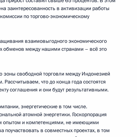
да прирост составил свыше 65 процентов. В этом
ена заинтересованность в активизации работы
 комиссии по торгово-экономическому
ом Индонезии Джоко Видодо
ращивания взаимовыгодного экономического
х обменов между нашими странами – всё это
оссийско-индонезийских
ю зоны свободной торговли между Индонезией
 Рассчитываем, что до конца года состоятся
кту соглашения и они будут результативными.
мпании, энергетические в том числе.
 Джоко Видодо
ональной атомной энергетики. Госкорпорация
м опытом и компетенциями, не имеющими
а поучаствовать в совместных проектах, в том