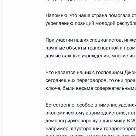
17 июня 2025 года, 18:20
Напомню, что наша страна помогала с
укреплению позиций молодой республ
Российско-индонезийские перегов
При участии наших специалистов, инж
31 июля 2024 года, 16:05
крупные объекты транспортной и пром
другие важные учреждения, многие из 
Что касается наших с господином Джо
Подписан закон о ратификации До
сегодняшних переговоров, то они про
и Индонезией о выдаче
ключе, были весьма содержательными
2 ноября 2023 года, 12:35
Естественно, особое внимание уделили
экономическому взаимодействию, кот
Телефонный разговор с Президент
демонстрирует хорошую динамику. В 20
например, двусторонний товарооборот
2 ноября 2022 года, 15:30