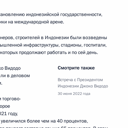
тановлению индонезийской государственности,
ики на международной арене.
оры
енеров, строителей в Индонезии были возведены
ышленной инфраструктуры, стадионы, госпитали,
которых продолжают работать и по сей день.
Смотрите также
ко Видодо
говора между Россией
шли в деловом
Встреча с Президентом
.
Индонезии Джоко Видодо
30 июня 2022 года
 торгово-
орое
ом Индонезии Джоко Видодо
21 году,
 увеличился более чем на 40 процентов,