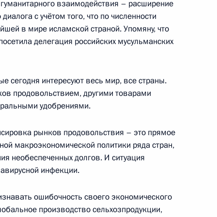
 гуманитарного взаимодействия – расширение
ом Индонезии Джоко Видодо
иалога с учётом того, что по численности
йшей в мире исламской страной. Упомяну, что
посетила делегация российских мусульманских
учаю переизбрания на пост
ые сегодня интересуют весь мир, все страны.
ов продовольствием, другими товарами
неральными удобрениями.
нсировка рынков продовольствия – это прямое
 Джоко Видодо
ной макроэкономической политики ряда стран,
ия необеспеченных долгов. И ситуация
навирусной инфекции.
изнавать ошибочность своего экономического
незии Джоко Видодо
лобальное производство сельхозпродукции,