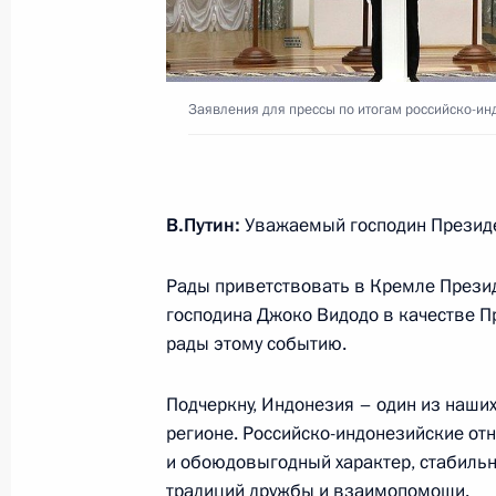
20 июня 2025 года, 19:50
Заявления для прессы по итогам российско-и
Заявления для СМИ по итогам рос
переговоров
19 июня 2025 года, 18:00
В.Путин:
Уважаемый господин Президе
Рады приветствовать в Кремле Презид
Российско-индонезийские перегов
господина Джоко Видодо в качестве Пр
19 июня 2025 года, 17:10
рады этому событию.
Подчеркну, Индонезия – один из наши
18–20 июня Президент совершит по
регионе. Российско-индонезийские от
которой примет участие в мероприя
и обоюдовыгодный характер, стабильн
международного экономического 
традиций дружбы и взаимопомощи.