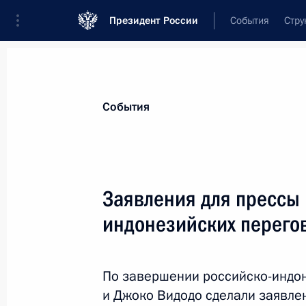
Президент России
События
Стру
Материалы по выбранной теме
События
Индонезия,
49 результатов
Заявления для прессы 
Ратифицировано соглашение о сво
и Индонезией
индонезийских перего
25 мая 2026 года, 18:05
По завершении российско-индо
и Джоко Видодо сделали заявлен
Российско-индонезийские перегов