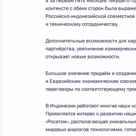
а за первые пять месяцев текущего го
контексте с обеих сторон была выраж
Российско-индонезийской совместной
Телефонный разговор с Президент
и техническому сотрудничеству.
18 августа 2022 года, 12:55
Дополнительные возможности для на
партнёрства, увеличение коммерчески
открывает новые возможности.
Заявления для прессы по итогам р
переговоров
Большое значение придаём и создани
30 июня 2022 года, 18:05
и Евразийским экономическим союзом.
переговоры по соответствующему прое
В Индонезии работают многие наши ко
Встреча с Президентом Индонезии
Проявляется интерес к развитию наци
30 июня 2022 года, 17:50
«Росатом», располагающая уникальны
мировых аналогов технологиями, готов