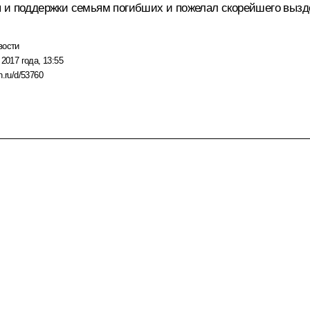
я и поддержки семьям погибших и пожелал скорейшего выз
вости
 2017 года, 13:55
n.ru/d/53760