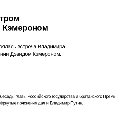
стром
м Кэмероном
тоялась встреча Владимира
ании Дэвидом Кэмероном.
беседы главы Российского государства и британского Прем
звёрнутые пояснения дал и Владимир Путин.