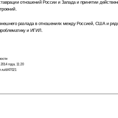
ставрации отношений России и Запада и принятии действенн
троений.
ынешнего разлада в отношениях между Россией, США и рядо
проблематику и ИГИЛ.
вости
2014 года, 11:20
n.ru/d/47021