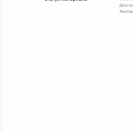
Дата пу
11 ноября 2018 года, 16:45
Текстов
Возложение цветов к памятнику во
экспедиционного корпуса
11 ноября 2018 года, 15:15
Церемония празднования 100-лет
войны
11 ноября 2018 года, 15:00
Владимир Путин прибыл во Франц