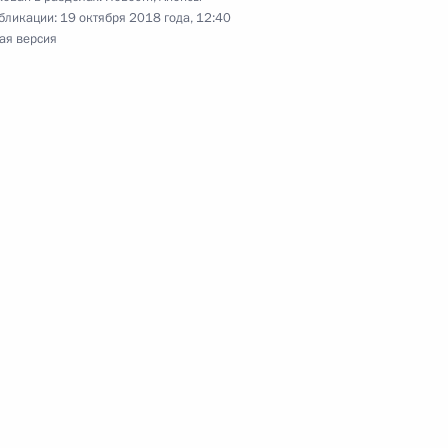
бликации:
19 октября 2018 года, 12:40
ая версия
инам Русского
ия окончания Первой мировой
ию