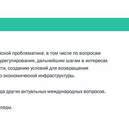
том Франции Эммануэлем
ской проблематике, в том числе по вопросам
урегулирования, дальнейшим шагам в интересах
сти, созданию условий для возвращения
о-экономической инфраструктуры.
да других актуальных международных вопросов.
Эммануэлем Макроном
еседы.