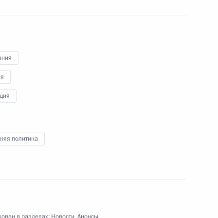
ания
ия
ция
няя политика
рабочем завтраке
ован в разделах:
Новости
,
Анонсы