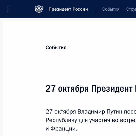
Президент России
События
Стру
Материалы по выбранной теме
События
Франция,
330 результатов
27 октября Президент 
Показа
27 октября Владимир Путин пос
Телефонный разговор с Президен
Республику для участия во встр
Макроном
и Франции.
16 февраля 2019 года, 18:00