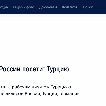
ктура
Видео и фото
Документы
Контакты
Поиск
Все темы
Подписаться на ленту
России посетит Турцию
ть следующие материалы
етит с рабочим визитом Турецкую
том Франции Эммануэлем
ече лидеров России, Турции, Германии