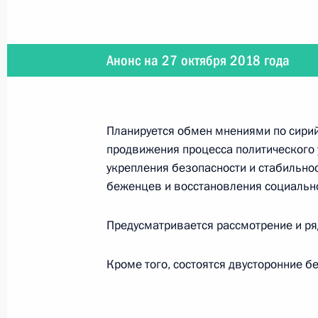
Телефонный разговор с Президен
Анонс на 27 октября 2018 года
Макроном
2 января 2019 года, 15:40
Планируется обмен мнениями по сирий
продвижения процесса политического 
Встреча с Франсуа Фийоном
укрепления безопасности и стабильно
беженцев и восстановления социальн
5 декабря 2018 года, 19:00
Предусматривается рассмотрение и ря
Встреча с Президентом Франции 
Кроме того, состоятся двусторонние б
30 ноября 2018 года, 21:10