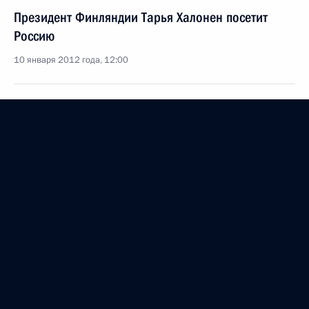
Президент Финляндии Тарья Халонен посетит
Россию
10 января 2012 года, 12:00
Подписан закон о ратификации российско-
финляндского договора об аренде Сайменского
канала
20 ноября 2011 года, 10:45
Президент внёс в Госдуму на ратификацию
Договор об аренде Финляндией российской части
Сайменского канала
19 июня 2011 года, 14:30