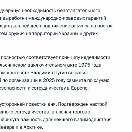
 Саули Ниинистё
одчеркнул необходимость безотлагательного
ля выработки международно-правовых гарантий
ющих дальнейшее продвижение альянса на восток
ем оружия на территории Украины и других
Владимира Путина
иинистё
о полностью соответствует принципу неделимости
ельсинкском заключительном акте 1975 года
том контексте Владимир Путин выразил
 по организации в 2025 году саммита по случаю
ом Финляндии Саули
зопасности и сотрудничеству в Европе.
усторонней повестки дня. Подтверждён настрой
ного сотрудничества, включая торгово-
дчёркнута важность дальнейшего взаимодействия
Севере и в Арктике.
ом Финляндии Саули