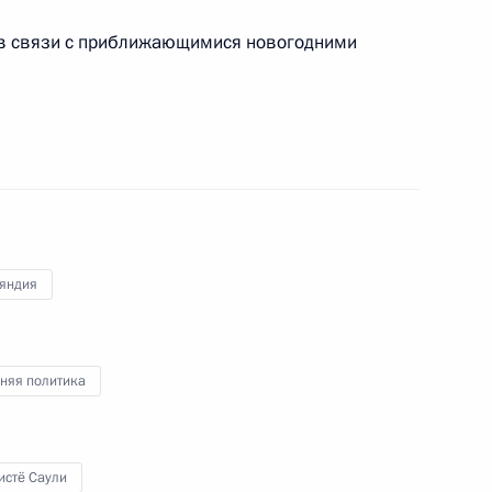
в связи с приближающимися новогодними
ом Финляндии Саули
яндия
ом Финляндии Саули
няя политика
истё Саули