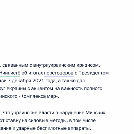
ом Финляндии Саули
, связанным с внутриукраинским кризисом.
Ниинистё
об итогах
переговоров
с Президентом
зи 7 декабря 2021 года, а также дал
уг Украины с акцентом на важность полного
ом Финляндии Саули
инского «Комплекса мер».
и, что украинские власти в нарушение Минских
т ставку на силовые методы, в том числе
ения и ударные беспилотные аппараты.