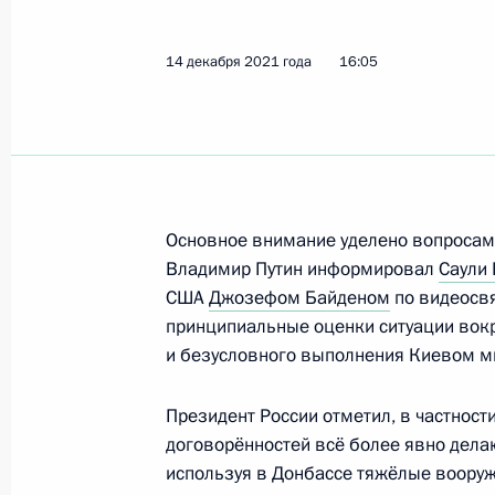
Ниинистё
14 декабря 2021 года
16:05
11 марта 2022 года, 17:00
Телефонный разговор с Президент
Ниинистё
21 января 2022 года, 13:40
Основное внимание уделено вопросам
Владимир Путин информировал
Саули 
США
Джозефом Байденом
по видеосвя
принципиальные оценки ситуации вокр
Телефонный разговор с Президент
и безусловного выполнения Киевом м
Ниинистё
14 декабря 2021 года, 16:05
Президент России отметил, в частност
договорённостей всё более явно делаю
используя в Донбассе тяжёлые вооруж