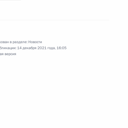
ом Финляндии Саули
ован в разделе:
Новости
ом Финляндии Саули
бликации:
14 декабря 2021 года, 16:05
ая версия
ом Финляндии Саули