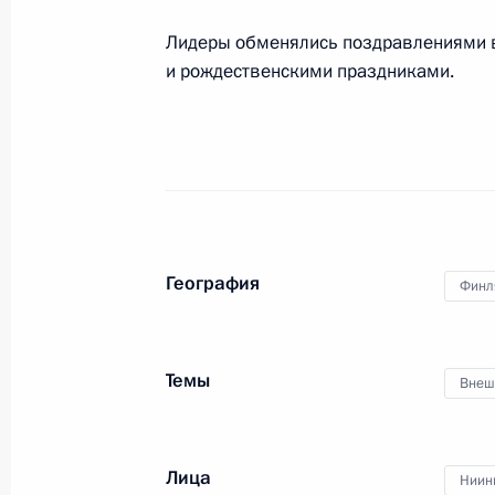
Ниинистё
Лидеры обменялись поздравлениями 
13 апреля 2021 года, 20:35
и рождественскими праздниками.
Телефонный разговор с Президент
Ниинистё
28 декабря 2020 года, 13:50
География
Финл
Телефонный разговор с Президент
Ниинистё
Темы
Внеш
21 августа 2020 года, 19:20
Лица
Ниин