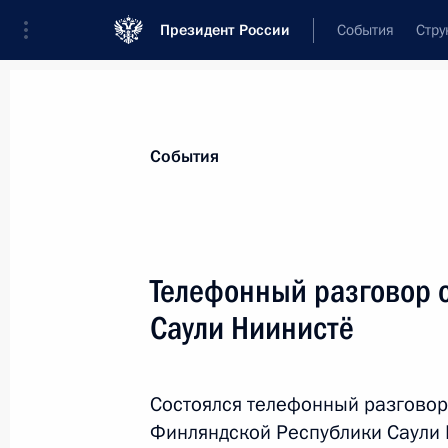
Президент России
События
Стру
Материалы по выбранной теме
События
Финляндия,
128 результатов
Телефонный разговор 
Телефонный разговор с Президент
Ниинистё
Саули Ниинистё
14 мая 2022 года, 14:45
Состоялся телефонный разговор
Финляндской Республики Саули 
Телефонный разговор с Президент