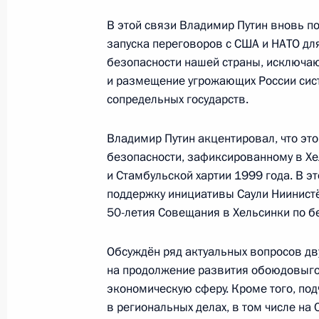
Встреча с Президентом Финляндии
В этой связи Владимир Путин вновь п
29 октября 2021 года, 17:20
запуска переговоров с США и НАТО д
безопасности нашей страны, исключа
и размещение угрожающих России сист
29 октября состоятся переговоры 
сопредельных государств.
с Президентом Финляндии Саули Н
Владимир Путин акцентировал, что эт
27 октября 2021 года, 12:30
безопасности, зафиксированному в Х
и Стамбульской хартии 1999 года. В э
поддержку инициативы Саули Ниинистё
Телефонный разговор с Президент
50-летия Совещания в Хельсинки по бе
Ниинистё
17 сентября 2021 года, 17:00
Обсуждён ряд актуальных вопросов дв
на продолжение развития обоюдовыгод
экономическую сферу. Кроме того, по
в региональных делах, в том числе на 
Телефонный разговор с Президент