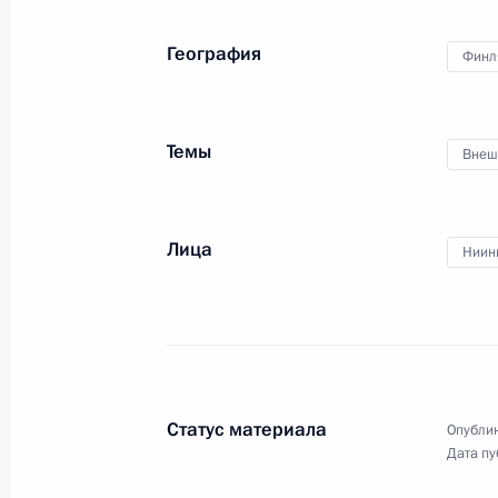
Встреча с Президентом Финляндии
29 октября 2021 года, 17:20
География
Финл
29 октября состоятся переговоры 
Темы
Внеш
с Президентом Финляндии Саули Н
27 октября 2021 года, 12:30
Лица
Ниин
Телефонный разговор с Президент
Ниинистё
17 сентября 2021 года, 17:00
Статус материала
Опублик
Дата пу
Телефонный разговор с Президент