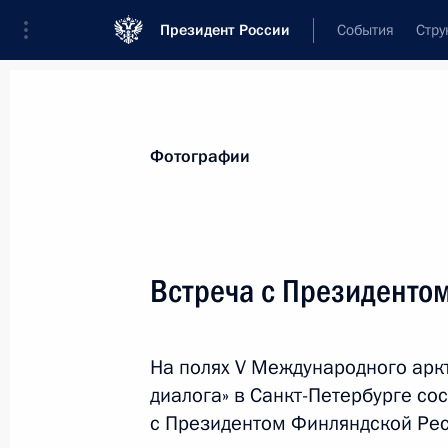
Президент России
События
Стру
Материалы по выбранной теме
Фотографии
Финляндия,
128 результатов
Встреча с Президенто
Телефонный разговор с Президент
Ниинистё
14 мая 2022 года, 14:45
На полях V Международного арк
диалога» в Санкт-Петербурге со
с Президентом Финляндской Рес
Телефонный разговор с Президент