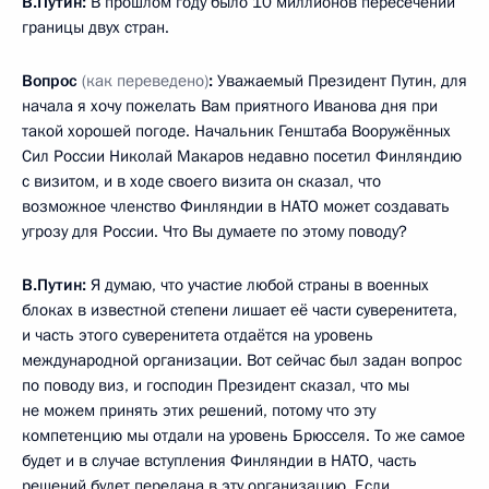
В.Путин:
В прошлом году было 10 миллионов пересечений
границы двух стран.
Вопрос
(как переведено)
:
Уважаемый Президент Путин, для
начала я хочу пожелать Вам приятного Иванова дня при
такой хорошей погоде. Начальник Генштаба Вооружённых
Сил России Николай Макаров недавно посетил Финляндию
с визитом, и в ходе своего визита он сказал, что
возможное членство Финляндии в НАТО может создавать
угрозу для России. Что Вы думаете по этому поводу?
В.Путин:
Я думаю, что участие любой страны в военных
блоках в известной степени лишает её части суверенитета,
и часть этого суверенитета отдаётся на уровень
международной организации. Вот сейчас был задан вопрос
по поводу виз, и господин Президент сказал, что мы
не можем принять этих решений, потому что эту
компетенцию мы отдали на уровень Брюсселя. То же самое
будет и в случае вступления Финляндии в НАТО, часть
решений будет передана в эту организацию. Если,